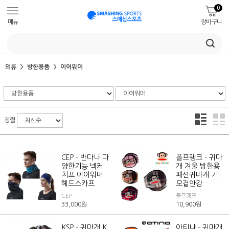
0
메뉴
장바구니
의류
방한용품
이어워머
정렬
CEP - 반다나 다
폴프랭크 - 귀마
양한기능 넥커
개 겨울 방한용
치프 이어워머
패션귀마개 기
헤드스카프
모겉안감
CEP
폴프랭크
33,000
원
10,900
원
KSP - 귀마개 K
아티나 - 귀마개