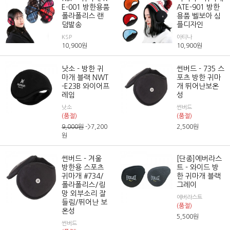
E-001 방한용품
ATE-901 방한
폴라폴리스 랜
용품 벨보아 심
덤발송
플디자인
KSP
아티나
10,900
원
10,900
원
낫소 - 방한 귀
썬버드 - 735 스
마개 블랙 NWT
포츠 방한 귀마
-E23B 와이어프
개 뛰어난보온
레임
성
낫소
썬버드
(품절)
(품절)
9,000
원
->7,200
2,500
원
원
썬버드 - 겨울
[단종]에버라스
방한용 스포츠
트 - 와이드 방
귀마개 #734/
한 귀마개 블랙
폴라폴리스/링
그레이
망 외부소리 잘
에버라스트
들림/뛰어난 보
(품절)
온성
5,500
원
썬버드