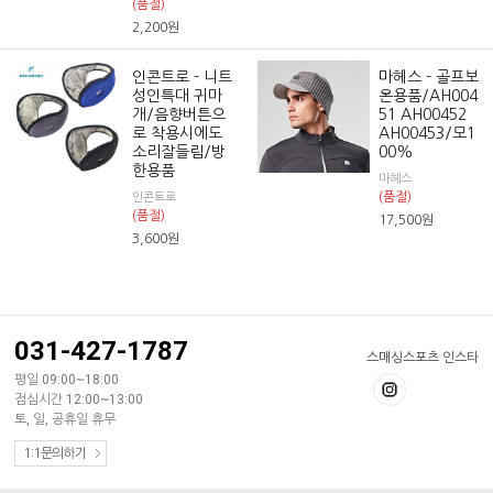
(품절)
2,200
원
인콘트로 - 니트
마헤스 - 골프보
성인특대 귀마
온용품/AH004
개/음향버튼으
51 AH00452
로 착용시에도
AH00453/모1
소리잘들림/방
00%
한용품
마헤스
(품절)
인콘트로
(품절)
17,500
원
3,600
원
031-427-1787
스매싱스포츠 인스타
평일 09:00~18:00
점심시간 12:00~13:00
토, 일, 공휴일 휴무
1:1문의하기