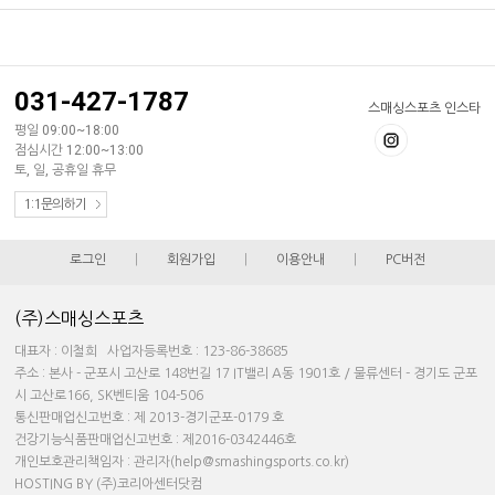
031-427-1787
스매싱스포츠 인스타
평일 09:00~18:00
점심시간 12:00~13:00
토, 일, 공휴일 휴무
1:1문의하기
로그인
|
회원가입
|
이용안내
|
PC버전
(주)스매싱스포츠
대표자 : 이철희 사업자등록번호 : 123-86-38685
주소 : 본사 - 군포시 고산로 148번길 17 IT밸리 A동 1901호 / 물류센터 - 경기도 군포
시 고산로166, SK벤티움 104-506
통신판매업신고번호 : 제 2013-경기군포-0179 호
건강기능식품판매업신고번호 : 제2016-0342446호
개인보호관리책임자 : 관리자(help@smashingsports.co.kr)
HOSTING BY (주)코리아센터닷컴