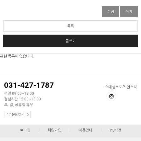
수정
삭제
목록
글쓰기
관련 목록이 없습니다.
031-427-1787
스매싱스포츠 인스타
평일 09:00~18:00
점심시간 12:00~13:00
토, 일, 공휴일 휴무
1:1문의하기
로그인
|
회원가입
|
이용안내
|
PC버전