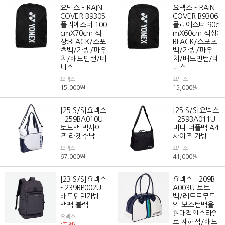
요넥스 - RAIN
요넥스 - RAIN
COVER B9305
COVER B9306
폴리에스터 100
폴리에스터 90c
cmX70cm 색
mX60cm 색상:
상:BLACK/스포
BLACK/스포츠
츠백/가방/파우
백/가방/파우
치/배드민턴/테
치/배드민턴/테
니스
니스
요넥스
요넥스
15,000
원
15,000
원
[25 S/S]요넥스
[25 S/S]요넥스
- 259BA010U
- 259BA011U
토드백 빅사이
미니 더플백 A4
즈 라켓수납
사이즈 가방
요넥스
요넥스
67,000
원
41,000
원
[23 S/S]요넥스
요넥스 - 209B
- 239BP002U
A003U 토트
배드민턴가방
백/레트로무드
백팩 블랙
의 보스턴백을
현대적인스타일
요넥스
로 재해석/배드