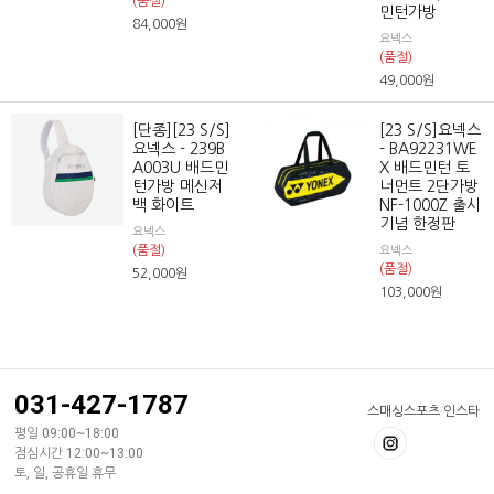
(품절)
민턴가방
84,000
원
요넥스
(품절)
49,000
원
[단종][23 S/S]
[23 S/S]요넥스
요넥스 - 239B
- BA92231WE
A003U 배드민
X 배드민턴 토
턴가방 메신저
너먼트 2단가방
백 화이트
NF-1000Z 출시
기념 한정판
요넥스
(품절)
요넥스
(품절)
52,000
원
103,000
원
031-427-1787
스매싱스포츠 인스타
평일 09:00~18:00
점심시간 12:00~13:00
토, 일, 공휴일 휴무