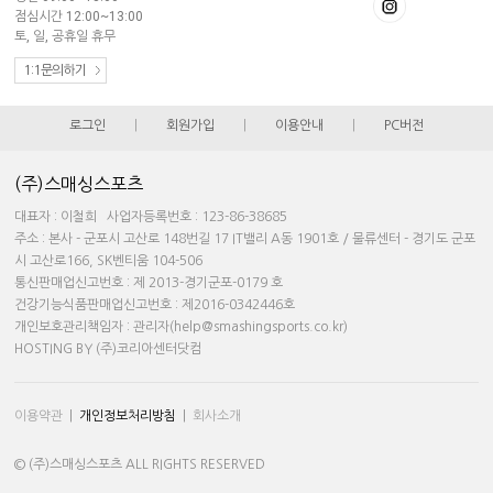
점심시간 12:00~13:00
토, 일, 공휴일 휴무
1:1문의하기
로그인
|
회원가입
|
이용안내
|
PC버전
(주)스매싱스포츠
대표자 : 이철희 사업자등록번호 : 123-86-38685
주소 : 본사 - 군포시 고산로 148번길 17 IT밸리 A동 1901호 / 물류센터 - 경기도 군포
시 고산로166, SK벤티움 104-506
통신판매업신고번호 : 제 2013-경기군포-0179 호
건강기능식품판매업신고번호 : 제2016-0342446호
개인보호관리책임자 : 관리자(help@smashingsports.co.kr)
HOSTING BY (주)코리아센터닷컴
이용약관
|
개인정보처리방침
|
회사소개
© (주)스매싱스포츠 ALL RIGHTS RESERVED