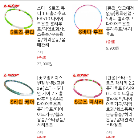
스타 - S로즈 큐
[품절_입고예정
티 1.6 훌라후프
없음]평화산업 -
EA510 다이어
S바디 훌라후프
트용품 훌라우
다이어트용품
프/지압효과/헬
훌라우프/후라
스용품/운동용
후프
품/허리운동/몸
(품절)
매관리
9,900
원
스타
(품절)
22,000
원
[★포장케이스
[단종]스타 - S
변질 반품x교환
로즈 럭셔리 2.2
x★]스타 - S라
훌라후프 EA49
인 케어 2.3 훌
0 다이어트용품
라후프 EA440
훌라우프/다이
다이어트용품
어트기구/지압
훌라우프/다이
효과/헬스용품/
어트기구/헬스
운동용품/허리
용품/스타정품/
운동/몸매관리/
허리운동
스타정품
스타
스타
(품절)
(품절)