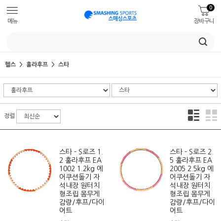
0
메뉴
장바구니
헬스
훌라후프
스타
정렬
스타 - S로즈 1.
스타 - S로즈 2.
2 훌라후프 EA
5 훌라후프 EA
1002 1.2kg 에
2005 2.5kg 에
어쿠션돌기 자
어쿠션돌기 자
석내장 원터치
석내장 원터치
형조립 몸무게
형조립 몸무게
감량/후프/다이
감량/후프/다이
어트
어트