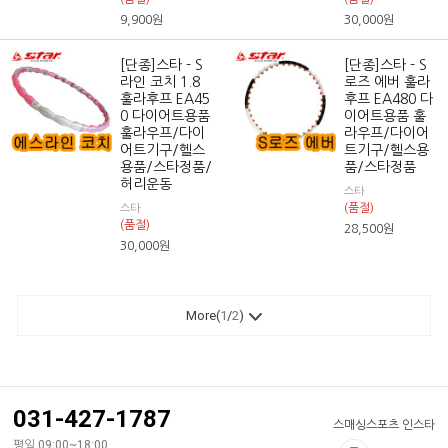
9,900
원
30,000
원
[단종]스타 - S
[단종]스타 - S
라인 코치 1.8
로즈 에버 훌라
훌라후프 EA45
후프 EA480 다
0 다이어트용품
이어트용품 훌
훌라우프/다이
라우프/다이어
어트기구/헬스
트기구/헬스용
용품/스타정품/
품/스타정품
허리운동
스타
(품절)
스타
(품절)
28,500
원
30,000
원
More(
1
/
2
)
031-427-1787
스매싱스포츠 인스타
평일 09:00~18:00