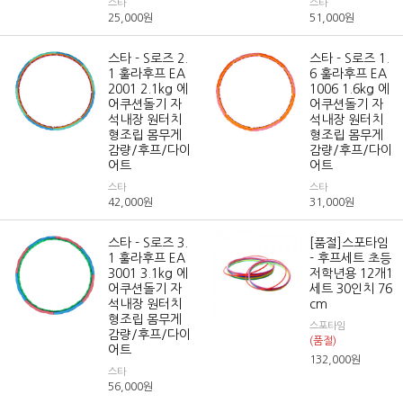
스타
스타
25,000
원
51,000
원
스타 - S로즈 2.
스타 - S로즈 1.
1 훌라후프 EA
6 훌라후프 EA
2001 2.1kg 에
1006 1.6kg 에
어쿠션돌기 자
어쿠션돌기 자
석내장 원터치
석내장 원터치
형조립 몸무게
형조립 몸무게
감량/후프/다이
감량/후프/다이
어트
어트
스타
스타
42,000
원
31,000
원
스타 - S로즈 3.
[품절]스포타임
1 훌라후프 EA
- 후프세트 초등
3001 3.1kg 에
저학년용 12개1
어쿠션돌기 자
세트 30인치 76
석내장 원터치
cm
형조립 몸무게
스포타임
감량/후프/다이
(품절)
어트
132,000
원
스타
56,000
원