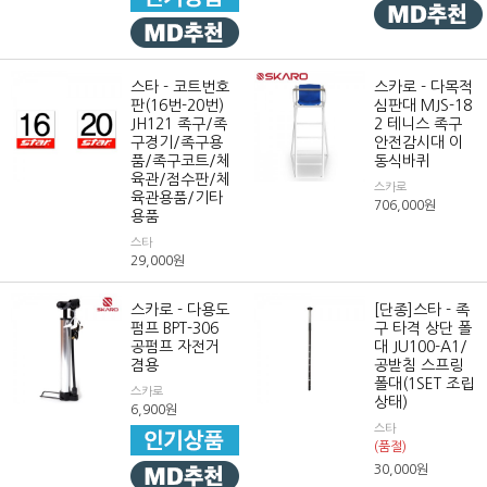
스타 - 코트번호
스카로 - 다목적
판(16번-20번)
심판대 MJS-18
JH121 족구/족
2 테니스 족구
구경기/족구용
안전감시대 이
품/족구코트/체
동식바퀴
육관/점수판/체
스카로
육관용품/기타
706,000
원
용품
스타
29,000
원
스카로 - 다용도
[단종]스타 - 족
펌프 BPT-306
구 타격 상단 폴
공펌프 자전거
대 JU100-A1/
겸용
공받침 스프링
폴대(1SET 조립
스카로
상태)
6,900
원
스타
(품절)
30,000
원