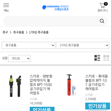
0
메뉴
장바구니
족구
족구용품
[기타] 족구용품
정렬
스카로 - 양방향
스카로 - 휴대용
압력게이지 볼
볼펌프 BPT-10
펌프 BPT-1500
7 공기주입기
공기주입기 에
에어펌프
어펌프
스카로
2,500
원
스카로
16,500
원