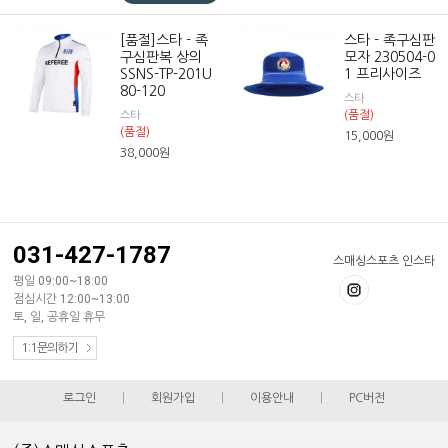
[품절]스타 - 족
스타 - 족구심판
구심판복 상의
모자 230504-0
SSNS-TP-201U
1 프리사이즈
80-120
스타
(품절)
스타
(품절)
15,000
원
38,000
원
031-427-1787
스매싱스포츠 인스타
평일 09:00~18:00
점심시간 12:00~13:00
토, 일, 공휴일 휴무
1:1문의하기
로그인
|
회원가입
|
이용안내
|
PC버전