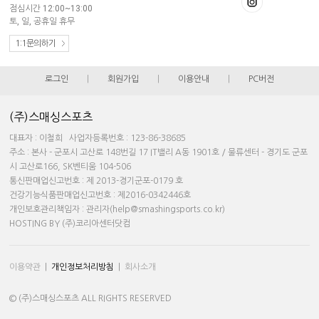
점심시간 12:00~13:00
토, 일, 공휴일 휴무
1:1문의하기
로그인
|
회원가입
|
이용안내
|
PC버전
(주)스매싱스포츠
대표자 : 이철희 사업자등록번호 : 123-86-38685
주소 : 본사 - 군포시 고산로 148번길 17 IT밸리 A동 1901호 / 물류센터 - 경기도 군포
시 고산로166, SK벤티움 104-506
통신판매업신고번호 : 제 2013-경기군포-0179 호
건강기능식품판매업신고번호 : 제2016-0342446호
개인보호관리책임자 : 관리자(help@smashingsports.co.kr)
HOSTING BY (주)코리아센터닷컴
이용약관
|
개인정보처리방침
|
회사소개
© (주)스매싱스포츠 ALL RIGHTS RESERVED