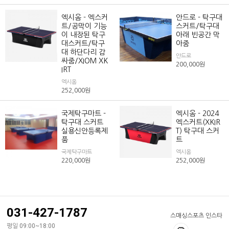
엑시옴 - 엑스커
안드로 - 탁구대
트/공막이 기능
스커트/탁구대
이 내장된 탁구
아래 빈공간 막
대스커트/탁구
아줌
대 하단다리 감
안드로
싸줌/XIOM XK
200,000
원
IRT
엑시옴
252,000
원
국제탁구마트 -
엑시옴 - 2024
탁구대 스커트
엑스커트(XKIR
실용신안등록제
T) 탁구대 스커
품
트
국제탁구마트
엑시옴
220,000
원
252,000
원
031-427-1787
스매싱스포츠 인스타
평일 09:00~18:00