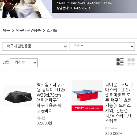
탁구
탁구대 관련용품
스커트
정렬
엑시옴 - 탁구대
티마운트 - 탁구
용 공막이 H12x
대스커트(T.Skir
W39xL73cm
t) 티마운트 모
챔피언탁구대
든 탁구대 호환
탁구대용품 탁
가능(어드밴스
구공막이
제외) 간단설
치/티스커트/T
엑시옴
스커트
32,000
원
티마운트
220,000
원