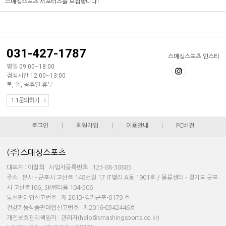
스매싱스포츠 서포터즈를 모집합니다!
031-427-1787
스매싱스포츠 인스타
평일 09:00~18:00
점심시간 12:00~13:00
토, 일, 공휴일 휴무
1:1문의하기
로그인
|
회원가입
|
이용안내
|
PC버전
(주)스매싱스포츠
대표자 : 이철희 사업자등록번호 : 123-86-38685
주소 : 본사 - 군포시 고산로 148번길 17 IT밸리 A동 1901호 / 물류센터 - 경기도 군포
시 고산로166, SK벤티움 104-506
통신판매업신고번호 : 제 2013-경기군포-0179 호
건강기능식품판매업신고번호 : 제2016-0342446호
개인보호관리책임자 : 관리자(help@smashingsports.co.kr)