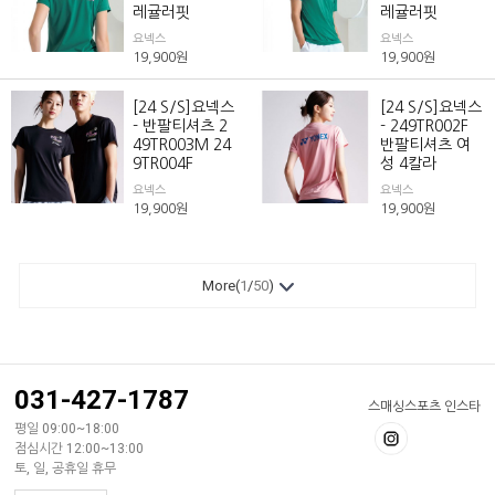
레귤러핏
레귤러핏
요넥스
요넥스
19,900
원
19,900
원
[24 S/S]요넥스
[24 S/S]요넥스
- 반팔티셔츠 2
- 249TR002F
49TR003M 24
반팔티셔츠 여
9TR004F
성 4칼라
요넥스
요넥스
19,900
원
19,900
원
More(
1
/
50
)
031-427-1787
스매싱스포츠 인스타
평일 09:00~18:00
점심시간 12:00~13:00
토, 일, 공휴일 휴무