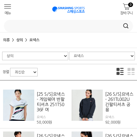
0
메뉴
장바구니
의류
상의
요넥스
정렬
[25 S/S]요넥스
[26 S/S]요넥스
- 게임웨어 반팔
- 261TL002U
티셔츠 251TS0
긴팔티셔츠 공
36F 여
용
요넥스
요넥스
58,000
원
92,000
원
[26 S/S]요넥스
[26 S/S]요넥스