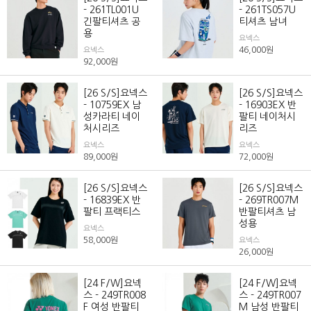
- 261TL001U
- 261TS057U
긴팔티셔츠 공
티셔츠 남녀
용
요넥스
46,000
원
요넥스
92,000
원
[26 S/S]요넥스
[26 S/S]요넥스
- 10759EX 남
- 16903EX 반
성카라티 네이
팔티 네이처시
처시리즈
리즈
요넥스
요넥스
89,000
원
72,000
원
[26 S/S]요넥스
[26 S/S]요넥스
- 16839EX 반
- 269TR007M
팔티 프랙티스
반팔티셔츠 남
성용
요넥스
58,000
원
요넥스
26,000
원
[24 F/W]요넥
[24 F/W]요넥
스 - 249TR008
스 - 249TR007
F 여성 반팔티
M 남성 반팔티