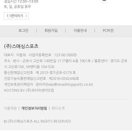
점심시간 12:00~13:00
토, 일, 공휴일 휴무
1:1문의하기
로그인
|
회원가입
|
이용안내
|
PC버전
(주)스매싱스포츠
대표자 : 이철희 사업자등록번호 : 123-86-38685
주소 : 본사 - 군포시 고산로 148번길 17 IT밸리 A동 1901호 / 물류센터 - 경기도 군포
시 고산로166, SK벤티움 104-506
통신판매업신고번호 : 제 2013-경기군포-0179 호
건강기능식품판매업신고번호 : 제2016-0342446호
개인보호관리책임자 : 관리자(help@smashingsports.co.kr)
HOSTING BY (주)코리아센터닷컴
이용약관
|
개인정보처리방침
|
회사소개
© (주)스매싱스포츠 ALL RIGHTS RESERVED