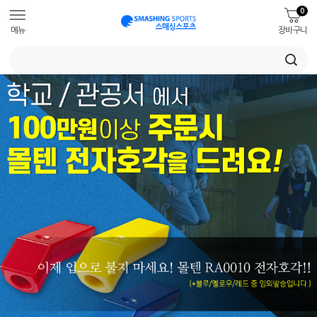
0
메뉴
장바구니