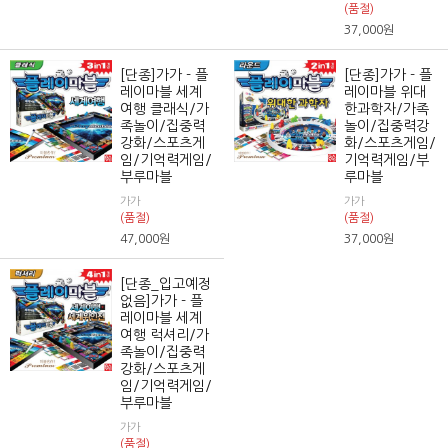
(품절)
37,000
원
[단종]가가 - 플
[단종]가가 - 플
레이마블 세계
레이마블 위대
여행 클래식/가
한과학자/가족
족놀이/집중력
놀이/집중력강
강화/스포츠게
화/스포츠게임/
임/기억력게임/
기억력게임/부
부루마블
루마블
가가
가가
(품절)
(품절)
47,000
원
37,000
원
[단종_입고예정
없음]가가 - 플
레이마블 세계
여행 럭셔리/가
족놀이/집중력
강화/스포츠게
임/기억력게임/
부루마블
가가
(품절)