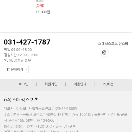
베스타
(품절)
15,000
원
031-427-1787
스매싱스포츠 인스타
평일 09:00~18:00
점심시간 12:00~13:00
토, 일, 공휴일 휴무
1:1문의하기
로그인
|
회원가입
|
이용안내
|
PC버전
(주)스매싱스포츠
대표자 : 이철희 사업자등록번호 : 123-86-38685
주소 : 본사 - 군포시 고산로 148번길 17 IT밸리 A동 1901호 / 물류센터 - 경기도 군포
시 고산로166, SK벤티움 104-506
통신판매업신고번호 : 제 2013-경기군포-0179 호