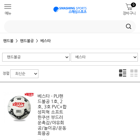
0
메뉴
장바구니
핸드볼
핸드볼공
베스타
정렬
베스타 - PU핸
드볼공 1호, 2
호, 3호 PVC+합
성피혁 소프트
한쿠션 부드러
운촉감/야유회
공/놀이공/운동
회용공