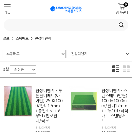
0
메뉴
장바구니
골프
스윙매트
진성디앤지
정렬
진성디앤지 - 투
진성디앤지- 스
톤잔디매트(아
탠스매트(발판)
이언) 250X100
1000*1000m
0/잔디17mm
m/잔디17mm
+충진제5T+고
+고무10T/타석
무5T/인조잔
매트 스탠딩매
디/곡모
트
진성디앤지
진성디앤지