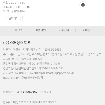
평일 09:00~18:00
점심시간 12:00~13:00
토, 일, 공휴일 휴무
1:1문의하기
로그인
|
회원가입
|
이용안내
|
PC버전
(주)스매싱스포츠
대표자 : 이철희 사업자등록번호 : 123-86-38685
주소 : 본사 - 군포시 고산로 148번길 17 IT밸리 A동 1901호 / 물류센터 - 경기도 군포
시 고산로166, SK벤티움 104-506
통신판매업신고번호 : 제 2013-경기군포-0179 호
건강기능식품판매업신고번호 : 제2016-0342446호
개인보호관리책임자 : 관리자(help@smashingsports.co.kr)
HOSTING BY (주)코리아센터닷컴
이용약관
|
개인정보처리방침
|
회사소개
© (주)스매싱스포츠 ALL RIGHTS RESERVED