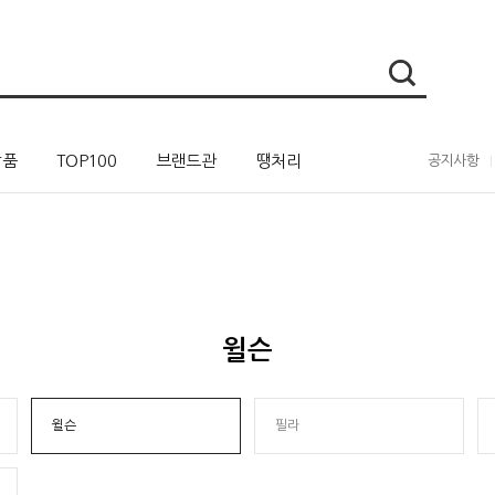
상품
TOP100
브랜드관
땡처리
공지사항
윌슨
윌슨
필라