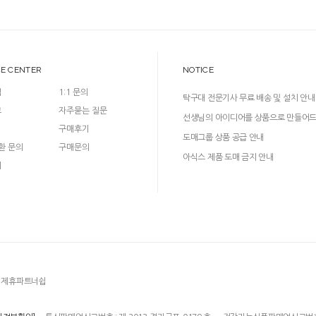
CE CENTER
NOTICE
입
1:1 문의
탁구대 전문기사 무료 배송 및 설치 안내
크
자주묻는 질문
선생님의 아이디어를 상품으로 만들어
구매후기
다!
도매그룹 상품 공급 안내
환 문의
구매문의
아식스 제품 도매 금지 안내
의
제휴파트너쉽