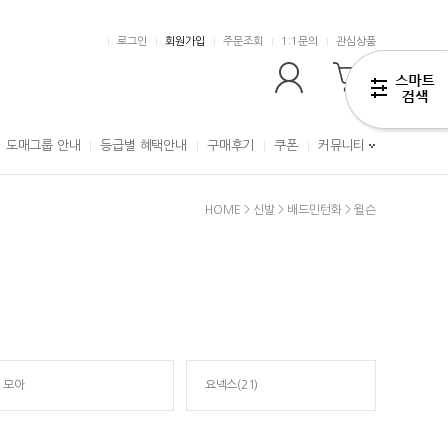
로그인
회원가입
주문조회
1:1문의
관심상품
0
도매그룹 안내
등급별 혜택안내
구매후기
쿠폰
커뮤니티
HOME
>
신발
>
배드민턴화
>
윌슨
모아
요넥스(21)