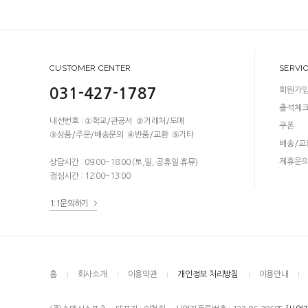
CUSTOMER CENTER
SERVI
031-427-1787
회원가
출석체
내선번호 : ①학교/관공서 ②거래처/도매
쿠폰
③상품/주문/배송문의 ④반품/교환 ⑤기타
배송/교
제휴문
상담시간 : 09:00~18:00 (토,일, 공휴일 휴뮤)
점심시간 : 12:00~13:00
1:1문의하기
홈
회사소개
이용약관
개인정보 처리방침
이용안내