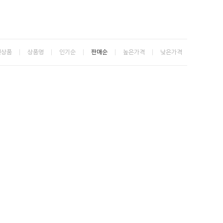
신상품
상품명
인기순
판매순
높은가격
낮은가격