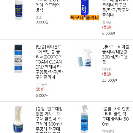
액체 스프레이
크리너 탁구용
방식
품/탁구/탁구대
클리너
벧엘
8,000
원
챔피온
(품절)
6,000
원
[단종]티마운트
닛타쿠 - 테이블
- 에코탑 폼 클
클리너/내용량
리너(ECOTOP
300ml/탁구용
FOAM CLEAN
품
ER)/크리너 탁
닛타쿠
구용품/탁구/탁
(품절)
구대클리너
33,000
원
티마운트
(품절)
6,000
원
[품절_입고예정
[품절] 하이런잇
없음]게보 - 탁
- 티티 클린 탁
구대 클린너 스
구대 클리너 50
프레이 500ml/
0ml
무공해 탁구대
하이런잇