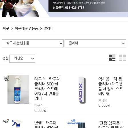
탁구
탁구대 관련용품
클리너
정렬
타구스 - 탁구대
엑시옴 - 티-폼
클리너 500ml
클리너/탁구용
크리너 스프레
품 세정제 스프
이형/탁구대클
레이형
리너
엑시옴
8,000
원
타구스
6,000
원
벧엘 - 탁구대
[단종]참피온 -
크리너 470ml
탁구대 클리너/