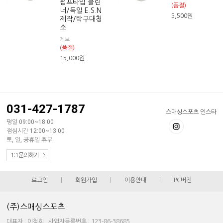
펌프타입 클린
(품절)
너/독일 E.S.N
5,500
원
제작/탁구대청
소
게보
(품절)
15,000
원
031-427-1787
스매싱스포츠 인스타
평일 09:00~18:00
점심시간 12:00~13:00
토, 일, 공휴일 휴무
1:1문의하기
로그인
|
회원가입
|
이용안내
|
PC버전
(주)스매싱스포츠
대표자 : 이철희 사업자등록번호 : 123-86-38685