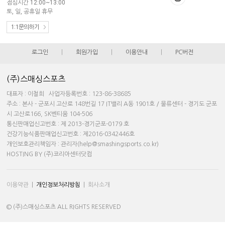
점심시간 12:00~13:00
토, 일, 공휴일 휴무
1:1문의하기
로그인
|
회원가입
|
이용안내
|
PC버전
(주)스매싱스포츠
대표자 : 이철희 사업자등록번호 : 123-86-38685
주소 : 본사 - 군포시 고산로 148번길 17 IT밸리 A동 1901호 / 물류센터 - 경기도 군포
시 고산로166, SK벤티움 104-506
통신판매업신고번호 : 제 2013-경기군포-0179 호
건강기능식품판매업신고번호 : 제2016-0342446호
개인보호관리책임자 : 관리자(help@smashingsports.co.kr)
HOSTING BY (주)코리아센터닷컴
이용약관
|
개인정보처리방침
|
회사소개
© (주)스매싱스포츠 ALL RIGHTS RESERVED