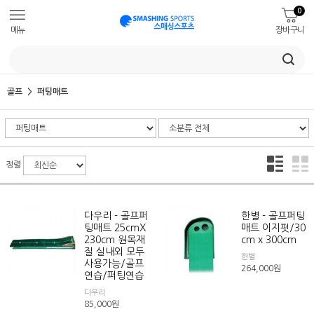
0
메뉴
장바구니
골프
퍼팅매트
정렬
다우리 - 골프퍼
한별 - 골프퍼팅
팅매트 25cmX
매트 이지펏/30
230cm 원목재
cm x 300cm
질 실내외 모두
한별
사용가능/골프
264,000
원
연습/퍼팅연습
다우리
85,000
원