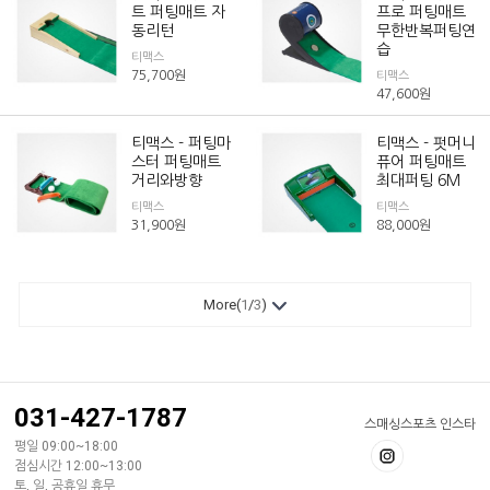
트 퍼팅매트 자
프로 퍼팅매트
동리턴
무한반복퍼팅연
습
티맥스
75,700
원
티맥스
47,600
원
티맥스 - 퍼팅마
티맥스 - 펏머니
스터 퍼팅매트
퓨어 퍼팅매트
거리와방향
최대퍼팅 6M
티맥스
티맥스
31,900
원
88,000
원
More(
1
/
3
)
031-427-1787
스매싱스포츠 인스타
평일 09:00~18:00
점심시간 12:00~13:00
토, 일, 공휴일 휴무