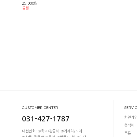
25,000
원
품절
CUSTOMER CENTER
SERVI
031-427-1787
회원가
출석체
내선번호 : ①학교/관공서 ②거래처/도매
쿠폰