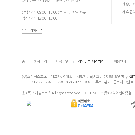
③상품/주문/배송문의 ④반품/교환 ⑤기타
배송/교
제휴문
상담시간 : 09:00~18:00 (토,일, 공휴일 휴뮤)
점심시간 : 12:00~13:00
1:1문의하기
홈
회사소개
이용약관
개인정보 처리방침
이용안내
(주)스매싱스포츠
대표자 : 이철희
사업자등록번호 : 123-86-38685
[사업
TEL: 031-427-1787
FAX : 0505-427-1788
주소 : 본사 - 군포시 고산로 
ⓒ (주)스매싱스포츠 All rights reserved. HOSTING BY (주)코리아센터닷컴.