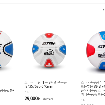
스타 - 더 윙 태극 8판넬 족구공
스타 - 족구공 뉴 위
JB435/630-640mm
초등부용 8판넬/볼/
구용품/볼/
공식사용구/스타
스타
위너족구공/초등
29,000
원
리뷰수2개
스타