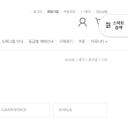
로그인
회원가입
주문조회
1:1문의
관심상품
0
도매그룹 안내
등급별 혜택안내
구매후기
쿠폰
커뮤니티
HOME
>
족구
>
족구공
>
스타
스포츠트라이브(3)
조이킥(4)