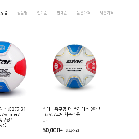
신상품
상품명
인기순
판매순
높은가격
낮은가격
너 JB275-31
스타 - 족구공 더 폴라리스 8판넬
winner/
JB395/고탄력폼적용
족구공/
스타
생용
50,000
원
리뷰수0개