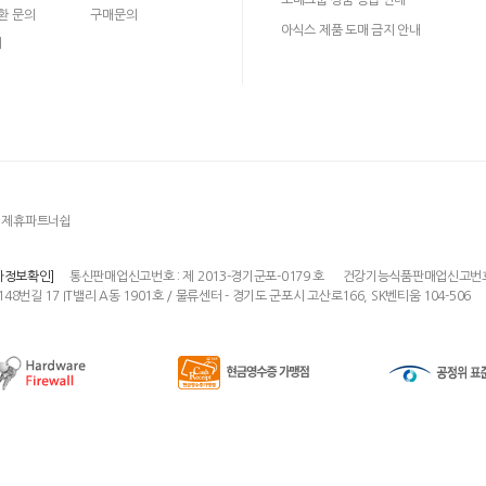
다!
도매그룹 상품 공급 안내
환 문의
구매문의
아식스 제품 도매 금지 안내
의
제휴파트너쉽
통신판매업신고번호 : 제 2013-경기군포-0179 호
건강기능식품판매업신고번호 : 
자정보확인]
148번길 17 IT밸리 A동 1901호 / 물류센터 - 경기도 군포시 고산로166, SK벤티움 104-506