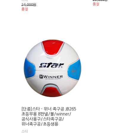
스타
품절
24,000
원
품절
[단종]스타 - 위너 족구공 JB265
초등부용 8판넬/볼/winner/
공식사용구/스타족구공/
위너족구공/초등생용
스타