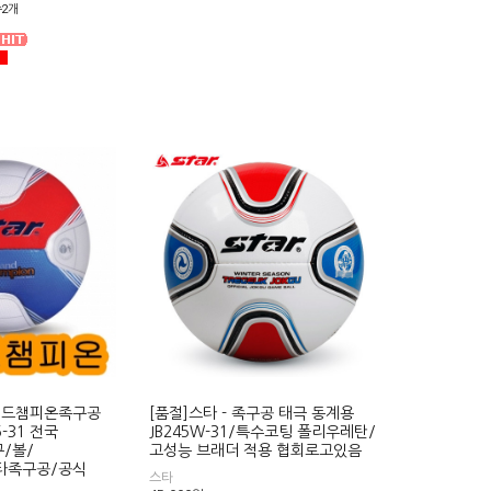
2개
그랜드챔피온족구공
[품절]스타 - 족구공 태극 동계용
5-31 전국
JB245W-31/특수코팅 폴리우레탄/
/볼/
고성능 브래더 적용 협회로고있음
타족구공/공식
스타