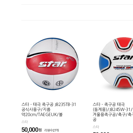
스타 - 태극 족구공 JB235TB-31
스타 - 족구공 태극
공식사용구/지름
(동계용)/JB245W-31/
약20cm/TAEGEUK/볼
겨울용족구공/축구/축
공
스타
스타
50,000
원
리뷰수27개