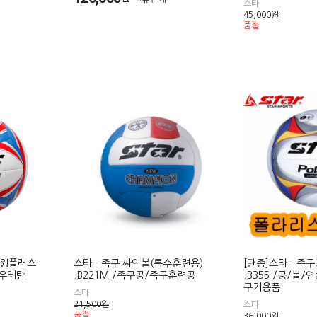
스타
45,000
원
품절
더 윙플러스
스타 - 족구 싸인볼(특수훈련용)
[단종]스타 - 족
리우레탄
JB221M /족구공/족구훈련공
JB355 /공/볼
구기용품
스타
21,500
원
스타
품절
36,000
원