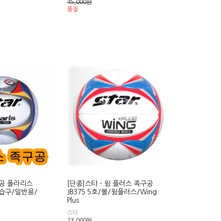
45,000
원
품절
구공 폴라리스
[단종]스타 - 윙 플러스 족구공
/연습구/일반용/
JB375 5호/볼/윙플러스/Wing
Plus
스타
23,000
원