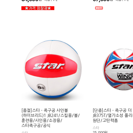
[품절]스타 - 족구공 사인볼
[단종]스타 - 족구공 
(하이브리드)1 JB241/스킬용/볼/
JB375T/열가소성 폴
훈련용/사인용/소장용/
원단/고탄력폼
스타족구공/공식
스타
25,000
원