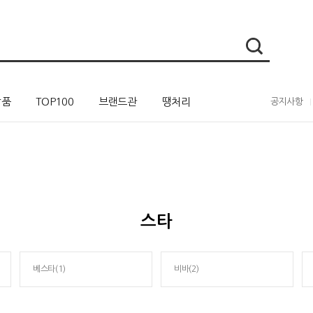
상품
TOP100
브랜드관
땡처리
공지사항
스타
베스타(1)
비바(2)