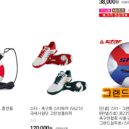
38,000
원
리뷰수
크 훈련용
스타 - 족구화 스타워커 JS6210
[단종] 스타 - 
극세사원단 고탄성폼외피
8판넬(5호) JB23
족구연합회 사용구
스타
그랜드참피온/스
120,000
원
리뷰수1개