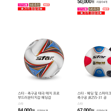
50,000
원
리뷰수4개
스타 - 족구공 태극 매치 프로
스타 - 헤딩 및 스파이
부드러운터치감 헤딩감
족구공 JB255-31 공
스타
스타
84,000
67,000
원
원
리뷰수1개
리뷰수1개