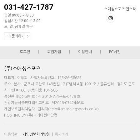
031-427-1787
스매싱스포츠 인스타
평일 09:00~18:00
점심시간 12:00~13:00
토, 일, 공휴일 휴무
1:1문의하기
로그인
|
회원가입
|
이용안내
|
PC버전
(주)스매싱스포츠
대표자 : 이철희 사업자등록번호 : 123-86-38685
주소 : 본사 - 군포시 고산로 148번길 17 IT밸리 A동 1901호 / 물류센터 - 경기도 군포
시 고산로166, SK벤티움 104-506
통신판매업신고번호 : 제 2013-경기군포-0179 호
건강기능식품판매업신고번호 : 제2016-0342446호
개인보호관리책임자 : 관리자(help@smashingsports.co.kr)
HOSTING BY (주)코리아센터닷컴
이용약관
|
개인정보처리방침
|
회사소개