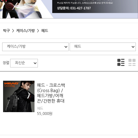
탁구
케이스/가방
헤드
정렬
헤드 - 크로스백
(Cross Bag) /
헤드가방/어깨
끈/간편한 휴대
헤드
55,000
원