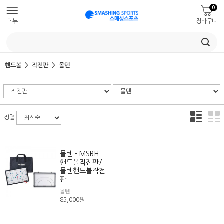
0
메뉴
장바구니
핸드볼
작전판
몰텐
정렬
몰텐 - MSBH
핸드볼작전판/
몰텐핸드볼작전
판
몰텐
85,000
원