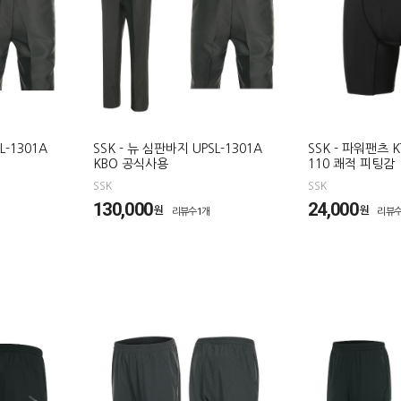
L-1301A
SSK - 뉴 심판바지 UPSL-1301A
SSK - 파워팬츠 K
KBO 공식사용
110 쾌적 피팅감
SSK
SSK
130,000
24,000
원
원
리뷰수1개
리뷰수