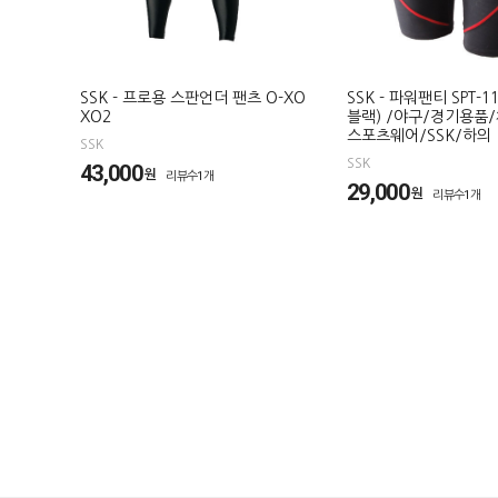
SSK - 프로용 스판언더 팬츠 O-XO
SSK - 파워팬티 SPT-1
XO2
블랙) /야구/경기용품/
스포츠웨어/SSK/하의
SSK
SSK
43,000
원
리뷰수1개
29,000
원
리뷰수1개