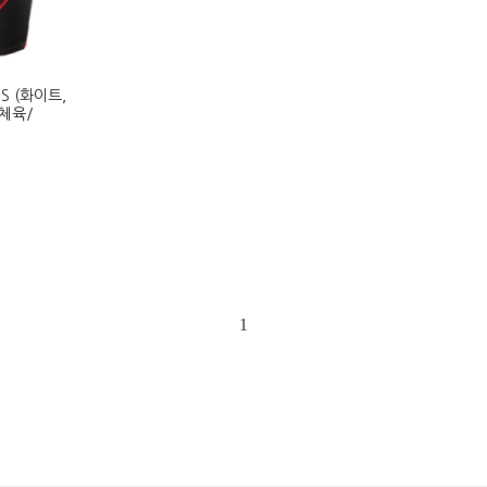
1S (화이트,
체육/
1