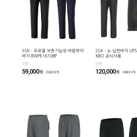
SSK - 프로용 보온기능성 바람막이
SSK - 뉴 심판바지 UPS
바지 BWPE16108P
KBO 공식사용
SSK
SSK
59,000
120,000
원
원
리뷰수2개
리뷰수1개