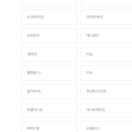
쇼크닥터(8)
언더아머(3)
위프와프
에스앤티
게보(3)
리닝
밸류윈(1)
티바
글리머(4)
프린트스타(4)
오클리(18)
아스토레(53)
레버니얼
ANBD(1)