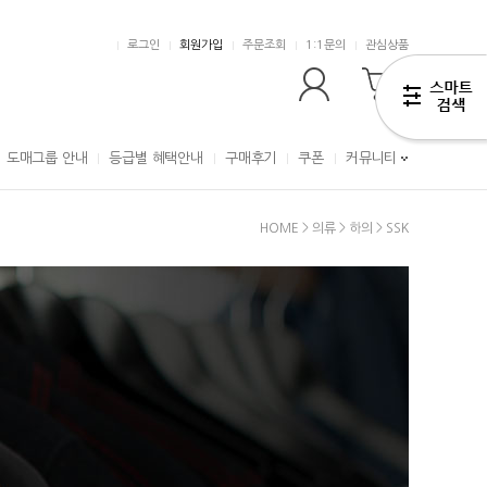
로그인
회원가입
주문조회
1:1문의
관심상품
0
도매그룹 안내
등급별 혜택안내
구매후기
쿠폰
커뮤니티
HOME
>
의류
>
하의
>
SSK