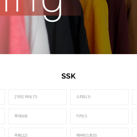
SSK
[기타] 하의(17)
스피도(1)
푸마(69)
키카(1)
무토(22)
에버라스트(3)