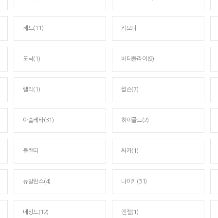
제트(11)
키모니
도닉(1)
버터플라이(9)
랠리(1)
윌슨(7)
아슬레타(31)
하이골드(2)
블랜티
싸카(1)
뉴발란스(4)
나이키(31)
데상트(12)
엔젤(1)