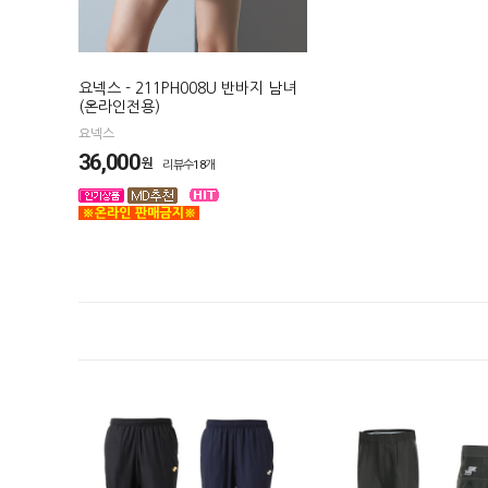
요넥스 - 211PH008U 반바지 남녀
(온라인전용)
요넥스
36,000
원
리뷰수18개