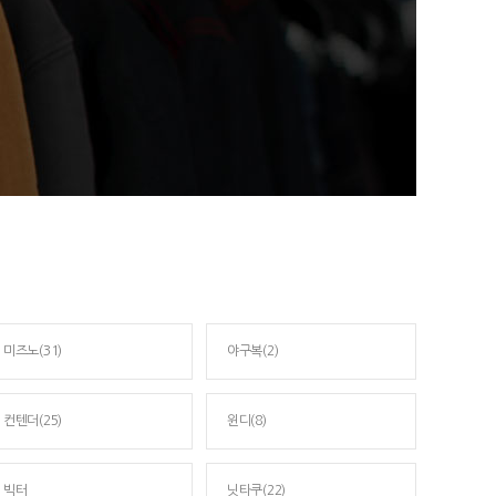
미즈노(31)
야구복(2)
컨텐더(25)
윈디(8)
빅터
닛타쿠(22)