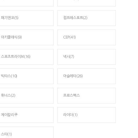
패기앤코(5)
컴프레스포트(2)
아키클래식(9)
CEP(41)
스포츠트라이브(16)
넥시(7)
빅타스(10)
아슬레타(26)
휘너스(2)
프로스펙스
제이칼리쿠
라이더(1)
스타(1)