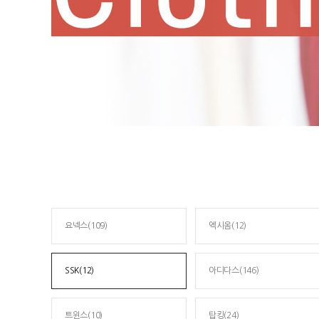
요넥스(109)
엑시옴(12)
SSK(12)
아디다스(146)
트윈스(10)
탑킹(24)