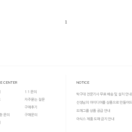
1
CE CENTER
NOTICE
입
1:1 문의
탁구대 전문기사 무료 배송 및 설치 안내
크
자주묻는 질문
선생님의 아이디어를 상품으로 만들어
구매후기
다!
도매그룹 상품 공급 안내
환 문의
구매문의
아식스 제품 도매 금지 안내
의