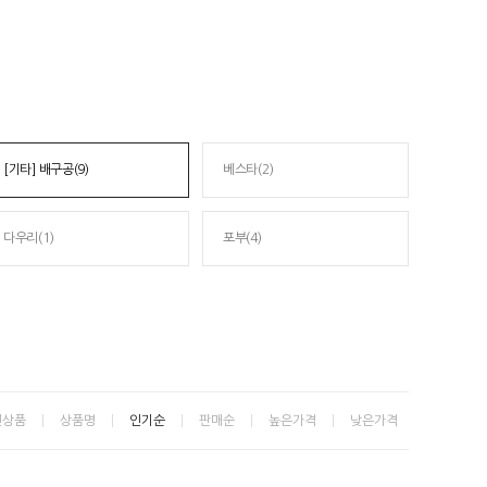
[기타] 배구공(9)
베스타(2)
다우리(1)
포부(4)
신상품
상품명
인기순
판매순
높은가격
낮은가격