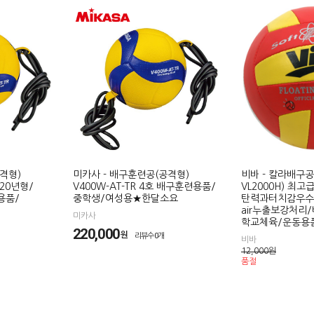
격형)
미카사 - 배구훈련공(공격형)
비바 - 칼라배구공
020년형/
V400W-AT-TR 4호 배구훈련용품/
VL2000H) 최
용품/
중학생/여성용★한달소요
탄력과터치감우수
air누출보강처리
미카사
학교체육/운동용
220,000
원
리뷰수0개
비바
12,000
원
품절