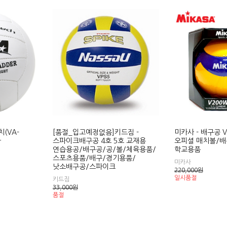
치(VA-
[품절_입고예정없음]키드짐 -
미카사 - 배구공 V
사
스파이크배구공 4호 5호 교재용
오피셜 매치볼/배
연습용공/배구공/공/볼/체육용품/
학교용품
스포츠용품/배구/경기용품/
미카사
낫소배구공/스파이크
220,000
원
일시품절
키드짐
33,000
원
품절