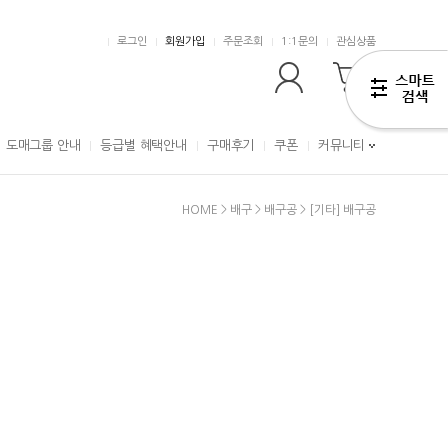
로그인
회원가입
주문조회
1:1문의
관심상품
0
도매그룹 안내
등급별 혜택안내
구매후기
쿠폰
커뮤니티
HOME
>
배구
>
배구공
>
[기타] 배구공