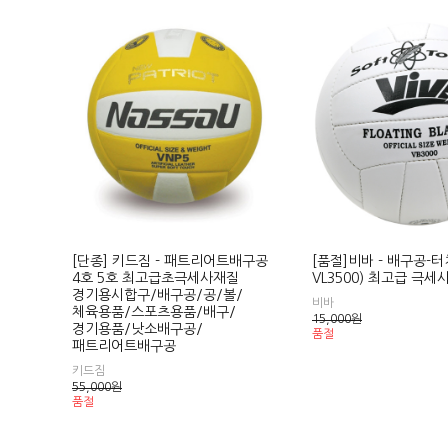
[단종] 키드짐 - 패트리어트배구공
[품절]비바 - 배구공-터
4호 5호 최고급초극세사재질
VL3500) 최고급 극세
경기용시합구/배구공/공/볼/
비바
체육용품/스포츠용품/배구/
15,000
원
경기용품/낫소배구공/
품절
패트리어트배구공
키드짐
55,000
원
품절