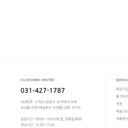
CUSTOMER CENTER
SERVI
031-427-1787
회원가
출석체
내선번호 : ①학교/관공서 ②거래처/도매
쿠폰
③상품/주문/배송문의 ④반품/교환 ⑤기타
배송/교
제휴문
상담시간 : 09:00~18:00 (토,일, 공휴일 휴뮤)
점심시간 : 12:00~13:00