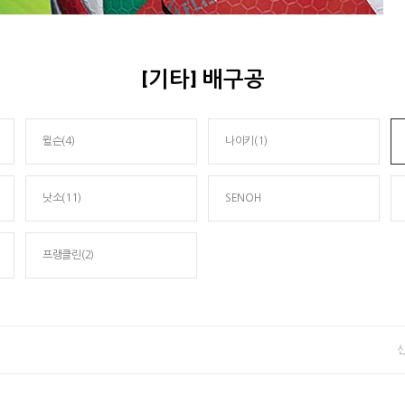
[기타] 배구공
윌슨(4)
나이키(1)
낫소(11)
SENOH
프랭클린(2)