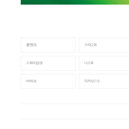
몰텐(8)
스타(29)
스포타임(8)
나스포
비바(4)
미카사(11)