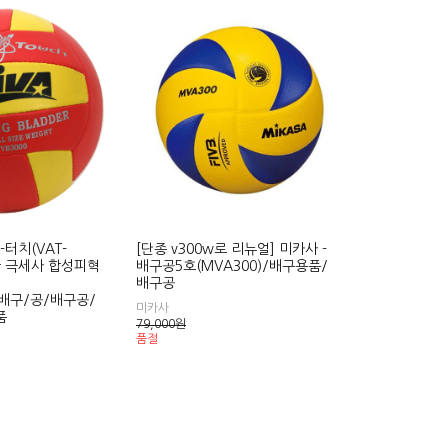
-터치(VAT-
[단종 v300w로 리뉴얼] 미카사 -
고급 극세사 합성피혁
배구공5호(MVA300)/배구용품/
배구공
/배구/공/배구공/
미카사
품
79,000
원
품절