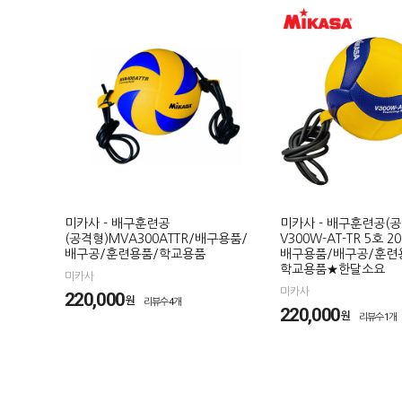
미카사 - 배구훈련공
미카사 - 배구훈련공(공
(공격형)MVA300ATTR/배구용품/
V300W-AT-TR 5호 2
배구공/훈련용품/학교용품
배구용품/배구공/훈련
학교용품★한달소요
미카사
미카사
220,000
원
리뷰수4개
220,000
원
리뷰수1개