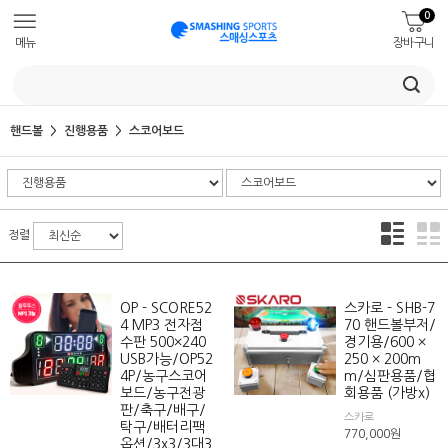
0
메뉴
장바구니
핸드볼
진행용품
스코어보드
정렬
OP - SCORE52
스카로 - SHB-7
4 MP3 전자점
70 핸드볼부저/
수판 500×240
경기용/600 ×
USB가능/OP52
250 × 200m
4P/농구스코어
m/심판용품/협
보드/농구전광
회용품 (가방x)
판/축구/배구/
스카로
탁구/배터리팩
770,000
원
옵션/3x3/3대3