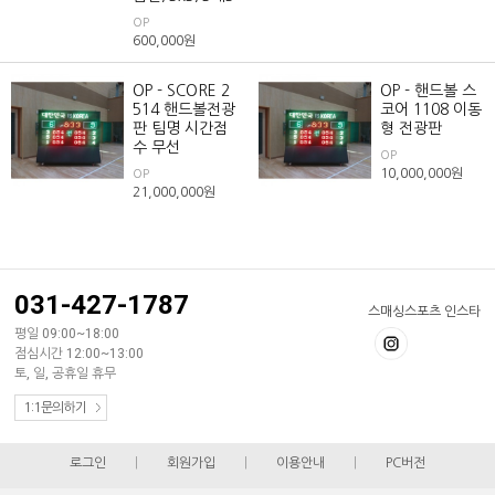
OP
600,000
원
OP - SCORE 2
OP - 핸드볼 스
514 핸드볼전광
코어 1108 이동
판 팀명 시간점
형 전광판
수 무선
OP
10,000,000
원
OP
21,000,000
원
031-427-1787
스매싱스포츠 인스타
평일 09:00~18:00
점심시간 12:00~13:00
토, 일, 공휴일 휴무
1:1문의하기
로그인
|
회원가입
|
이용안내
|
PC버전