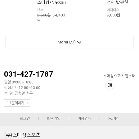
스타킹/Nassau
성인 발편한
낫소
아디다스
5,500
원
->4,400
9,000
원
원
More(
1
/
7
)
031-427-1787
스매싱스포츠 인스타
평일 09:00~18:00
점심시간 12:00~13:00
토, 일, 공휴일 휴무
1:1문의하기
로그인
|
회원가입
|
이용안내
|
PC버전
(주)스매싱스포츠