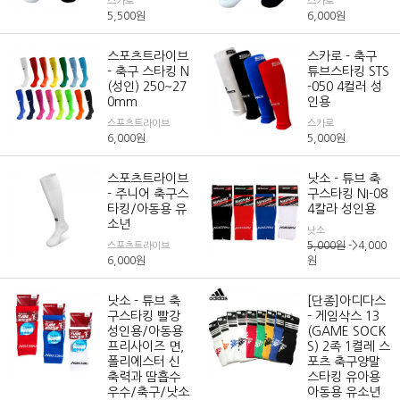
스카로
스카로
5,500
원
6,000
원
스포츠트라이브
스카로 - 축구
- 축구 스타킹 N
튜브스타킹 STS
(성인) 250~27
-050 4컬러 성
0mm
인용
스포츠트라이브
스카로
6,000
원
5,000
원
스포츠트라이브
낫소 - 튜브 축
- 주니어 축구스
구스타킹 NI-08
타킹/아동용 유
4칼라 성인용
소년
낫소
5,000
원
->4,000
스포츠트라이브
6,000
원
원
낫소 - 튜브 축
[단종]아디다스
구스타킹 빨강
- 게임삭스 13
성인용/아동용
(GAME SOCK
프리사이즈 면,
S) 2족 1켤레 스
폴리에스터 신
포츠 축구양말
축력과 땀흡수
스타킹 유아용
우수/축구/낫소
아동용 유소년