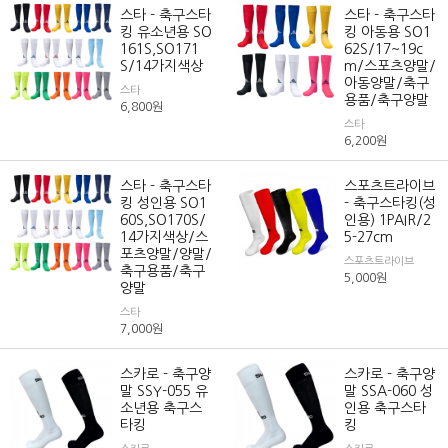
스타 - 축구스타
스타 - 축구스타
킹 유소년용 SO
킹 아동용 SO1
161S,SO171
62S/17~19c
S/14가지색상
m/스포츠양말/
아동양말/축구
스타
용품/축구양말
6,800
원
스타
6,200
원
스타 - 축구스타
스포츠트라이브
킹 성인용 SO1
- 축구스타킹(성
60S,SO170S/
인용) 1PAIR/2
14가지색상/스
5-27cm
포츠양말/양말/
스포츠트라이브
축구용품/축구
5,000
원
양말
스타
7,000
원
스카로 - 축구양
스카로 - 축구양
말 SSY-055 유
말 SSA-060 성
소년용 축구스
인용 축구스타
타킹
킹