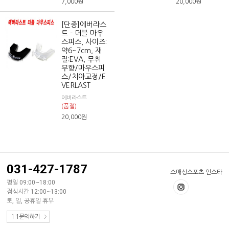
7,000
원
20,000
원
[단종]에버라스
트 - 더블 마우
스피스, 사이즈:
약6~7cm, 재
질:EVA, 무취
무향/마우스피
스/치아교정/E
VERLAST
에버라스트
(품절)
20,000
원
031-427-1787
스매싱스포츠 인스타
평일 09:00~18:00
점심시간 12:00~13:00
토, 일, 공휴일 휴무
1:1문의하기