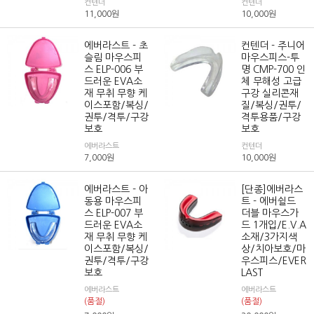
컨텐더
컨텐더
11,000
원
10,000
원
에버라스트 - 초
컨텐더 - 주니어
슬림 마우스피
마우스피스-투
스 ELP-006 부
명 CMP-700 인
드러운 EVA소
체 무해성 고급
재 무취 무향 케
구강 실리콘재
이스포함/복싱/
질/복싱/권투/
권투/격투/구강
격투용품/구강
보호
보호
에버라스트
컨텐더
7,000
원
10,000
원
에버라스트 - 아
[단종]에버라스
동용 마우스피
트 - 에버쉴드
스 ELP-007 부
더블 마우스가
드러운 EVA소
드 1개입/E.V.A
재 무취 무향 케
소재/3가지색
이스포함/복싱/
상/치아보호/마
권투/격투/구강
우스피스/EVER
보호
LAST
에버라스트
에버라스트
(품절)
(품절)