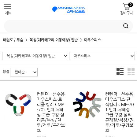
0
메뉴
장바구니
태권도 / 무술
복싱(대카테고리 이동예정) 일반
마우스피스
정렬
컨텐더 - 선수용
컨텐더 - 선수용
마우스피스-트
마우스피스-단
리플 컬러 CMP
색컬러 CMP-70
-702 인체 무해
1 인체 무해성
성 고급 구강 실
고급 구강 실리
리콘/복싱/권
콘재질/복싱/권
투/격투/구강보
투/격투/구강보
호
호