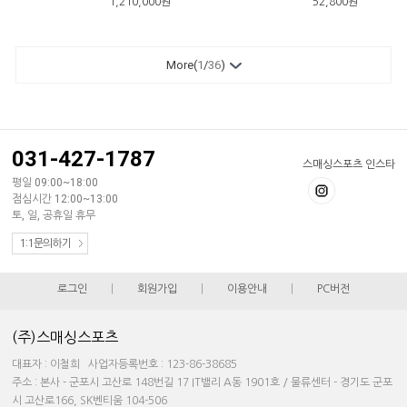
1,210,000
원
52,800
원
More(
1
/
36
)
031-427-1787
스매싱스포츠 인스타
평일 09:00~18:00
점심시간 12:00~13:00
토, 일, 공휴일 휴무
1:1문의하기
로그인
|
회원가입
|
이용안내
|
PC버전
(주)스매싱스포츠
대표자 : 이철희 사업자등록번호 : 123-86-38685
주소 : 본사 - 군포시 고산로 148번길 17 IT밸리 A동 1901호 / 물류센터 - 경기도 군포
시 고산로166, SK벤티움 104-506