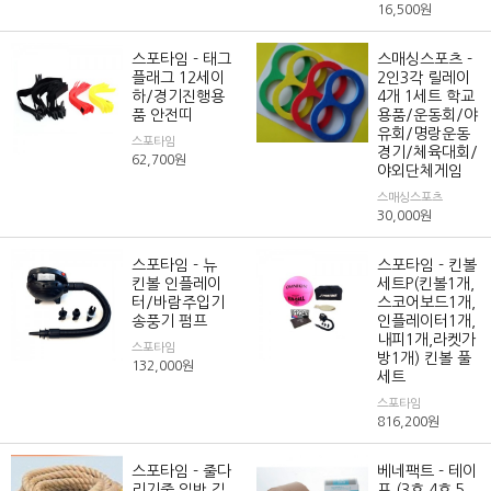
16,500
원
스포타임 - 태그
스매싱스포츠 -
플래그 12세이
2인3각 릴레이
하/경기진행용
4개 1세트 학교
품 안전띠
용품/운동회/야
유회/명랑운동
스포타임
경기/체육대회/
62,700
원
야외단체게임
스매싱스포츠
30,000
원
스포타임 - 뉴
스포타임 - 킨볼
킨볼 인플레이
세트P(킨볼1개,
터/바람주입기
스코어보드1개,
송풍기 펌프
인플레이터1개,
내피1개,라켓가
스포타임
방1개) 킨볼 풀
132,000
원
세트
스포타임
816,200
원
스포타임 - 줄다
베네팩트 - 테이
리기줄 일반 길
프 (3호,4호,5