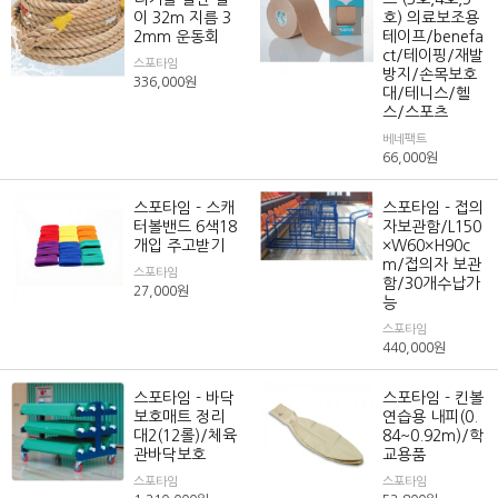
이 32m 지름 3
호) 의료보조용
2mm 운동회
테이프/benefa
ct/테이핑/재발
스포타임
방지/손목보호
336,000
원
대/테니스/헬
스/스포츠
베네팩트
66,000
원
스포타임 - 스캐
스포타임 - 접의
터볼밴드 6색18
자보관함/L150
개입 주고받기
×W60×H90c
m/접의자 보관
스포타임
함/30개수납가
27,000
원
능
스포타임
440,000
원
스포타임 - 바닥
스포타임 - 킨볼
보호매트 정리
연습용 내피(0.
대2(12롤)/체육
84~0.92m)/학
관바닥보호
교용품
스포타임
스포타임