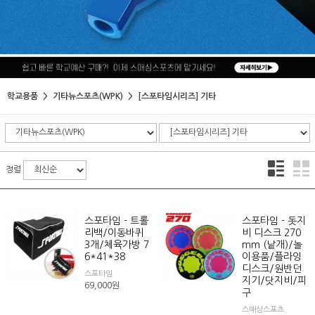
학교용품
기타뉴스포츠(WPK)
[스포타임시리즈] 기타
정렬
스포타임 - 트롤
스포타임 - 돗지
리백/이동바퀴
비 디스크 270
3개/체육가방 7
mm (낱개)/놀
6*41*38
이용품/플라잉
디스크/원반던
스포타임
지기/닷지비/피
69,000
원
구
스매싱스포츠