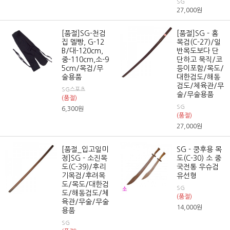
SG
27,000
원
[품절]SG-천검
[품절]SG - 홈
집 멜빵, G-12
목검(C-27)/일
B/대-120cm,
반목도보다 단
중-110cm,소-9
단하고 묵직/코
5cm/목검/무
등이포함/목도/
술용품
대한검도/해동
검도/체육관/무
SG스포츠
술/무술용품
(품절)
SG
6,300
원
(품절)
27,000
원
[품절_입고일미
SG - 쿵후용 목
정]SG - 소진목
도(C-30) 소 중
도(C-39)/후리
국전통 우슈검
기목검/후려목
유선형
도/목도/대한검
SG
도/해동검도/체
(품절)
육관/무술/무술
14,000
원
용품
SG