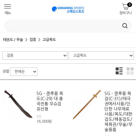
0
메뉴
장바구니
태권도 / 무술
검류
고급목도
정렬
SG - 쿵후용 목
SG - 쿵후용 목
도(C-29) 대 중
검(C-31)/태극
국전통 우슈검
권에서사용/단
유선형
단한 나무재료
사용/목도/대한
SG
검도/해동검도/
16,000
원
체육관/무술/무
술용품