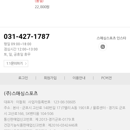
(품절)
22,800
원
031-427-1787
스매싱스포츠 인스타
평일 09:00~18:00
점심시간 12:00~13:00
토, 일, 공휴일 휴무
1:1문의하기
로그인
|
회원가입
|
이용안내
|
PC버전
(주)스매싱스포츠
대표자 : 이철희 사업자등록번호 : 123-86-38685
주소 : 본사 - 군포시 고산로 148번길 17 IT밸리 A동 1901호 / 물류센터 - 경기도 군포
시 고산로166, SK벤티움 104-506
통신판매업신고번호 : 제 2013-경기군포-0179 호
건강기능식품판매업신고번호 : 제2016-0342446호