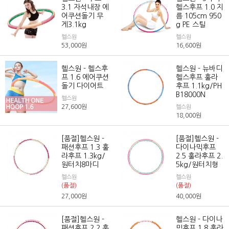
3.1 자석내장 에
헬스후프 1.0 지
어쿠션돌기 무
름 105cm 950
게3.1kg
g PE 스틸
헬스원
헬스원
53,000
원
16,600
원
헬스원 - 헬스후
헬스원 - 뉴바디
프 1.6 에어쿠션
헬스후프 훌라
돌기 다이어트
후프 1.1kg/PH
B18000N
헬스원
27,600
원
헬스원
18,000
원
[품절]헬스원 -
[품절]헬스원 -
패션후프 1.3 훌
다이나믹후프
라후프 1.3kg/
2.5 훌라후프 2.
원터치8마디
5kg/원터치형
헬스원
헬스원
(품절)
(품절)
27,000
원
40,000
원
[품절]헬스원 -
헬스원 - 다이나
패션후프 2.2 훌
믹후프 1.8 훌라