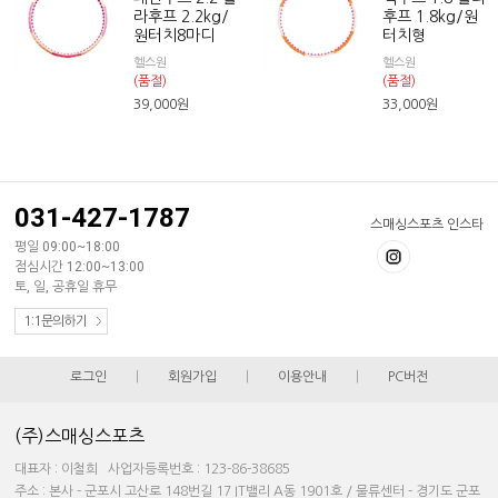
라후프 2.2kg/
후프 1.8kg/원
원터치8마디
터치형
헬스원
헬스원
(품절)
(품절)
39,000
원
33,000
원
031-427-1787
스매싱스포츠 인스타
평일 09:00~18:00
점심시간 12:00~13:00
토, 일, 공휴일 휴무
1:1문의하기
로그인
|
회원가입
|
이용안내
|
PC버전
(주)스매싱스포츠
대표자 : 이철희 사업자등록번호 : 123-86-38685
주소 : 본사 - 군포시 고산로 148번길 17 IT밸리 A동 1901호 / 물류센터 - 경기도 군포