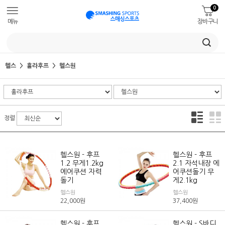
0
메뉴
장바구니
헬스
훌라후프
헬스원
정렬
헬스원 - 후프
헬스원 - 후프
1.2 무게1.2kg
2.1 자석내장 에
에어쿠션 자력
어쿠션돌기 무
돌기
게2.1kg
헬스원
헬스원
22,000
원
37,400
원
헬스원 - 후프
헬스원 - S바디