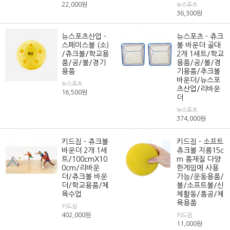
22,000
원
뉴스포츠
36,300
원
뉴스포츠산업 -
뉴스포츠 - 츄크
스페이스볼 (소)
볼 바운더 골대
/츄크볼/학교용
2개 1세트/학교
품/공/볼/경기
용품/공/볼/경
용품
기용품/추크볼
바운더/뉴스포
뉴스포츠
츠산업/리바운
16,500
원
더
뉴스포츠
374,000
원
키드짐 - 츄크볼
키드짐 - 소프트
바운더 2개 1세
츄크볼 지름15c
트/100cmX10
m 폼재질 다양
0cm/리바운
한게임에 사용
더/츄크볼 바운
가능/운동용품/
더/학교용품/체
볼/소프트볼/신
육수업
체활동/폼공/체
육용품
키드짐
402,000
원
키드짐
11,000
원