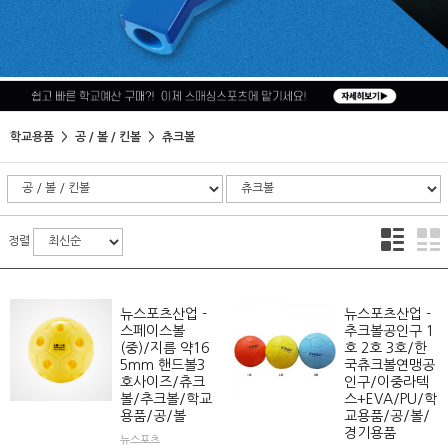
학교용품
공 / 볼 / 킨볼
츄크볼
정렬
뉴스포츠산업 -
뉴스포츠산업 -
스페이스볼
추크볼공인구 1
(중)/지름 약16
호 2호 3호/한
5mm 핸드볼3
국츄크볼연맹공
호사이즈/츄크
인구/이중라텍
볼/추크볼/학교
스+EVA/PU/학
용품/공/볼
교용품/공/볼/
경기용품
뉴스포츠