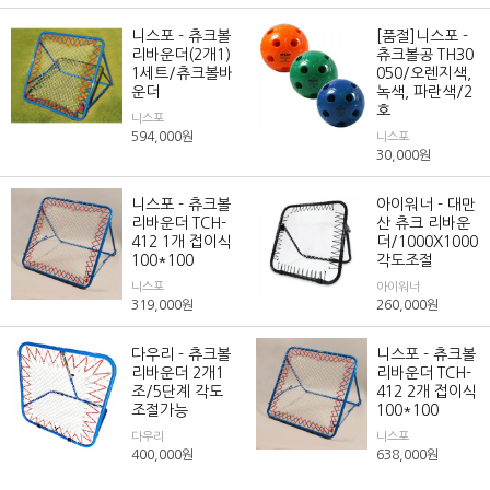
니스포 - 츄크볼
[품절]니스포 -
리바운더(2개1)
츄크볼공 TH30
1세트/츄크볼바
050/오렌지색,
운더
녹색, 파란색/2
호
니스포
594,000
원
니스포
30,000
원
니스포 - 츄크볼
아이워너 - 대만
리바운더 TCH-
산 츄크 리바운
412 1개 접이식
더/1000X1000
100*100
각도조절
니스포
아이워너
319,000
원
260,000
원
다우리 - 츄크볼
니스포 - 츄크볼
리바운더 2개1
리바운더 TCH-
조/5단계 각도
412 2개 접이식
조절가능
100*100
다우리
니스포
400,000
원
638,000
원