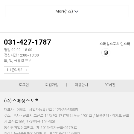
More(
1
/
2
)
031-427-1787
스매싱스포츠 인스타
평일 09:00~18:00
점심시간 12:00~13:00
토, 일, 공휴일 휴무
1:1문의하기
로그인
|
회원가입
|
이용안내
|
PC버전
(주)스매싱스포츠
대표자 : 이철희 사업자등록번호 : 123-86-38685
주소 : 본사 - 군포시 고산로 148번길 17 IT밸리 A동 1901호 / 물류센터 - 경기도 군포
시 고산로166, SK벤티움 104-506
통신판매업신고번호 : 제 2013-경기군포-0179 호
건강기능식품판매업신고번호 : 제2016-0342446호