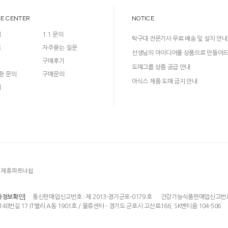
CE CENTER
NOTICE
입
1:1 문의
탁구대 전문기사 무료 배송 및 설치 안내
크
자주묻는 질문
선생님의 아이디어를 상품으로 만들어
구매후기
다!
도매그룹 상품 공급 안내
환 문의
구매문의
아식스 제품 도매 금지 안내
의
제휴파트너쉽
통신판매업신고번호 : 제 2013-경기군포-0179 호
건강기능식품판매업신고번호 : 
자정보확인]
148번길 17 IT밸리 A동 1901호 / 물류센터 - 경기도 군포시 고산로166, SK벤티움 104-506