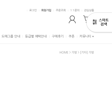
로그인
회원가입
주문조회
1:1문의
관심상품
0
도매그룹 안내
등급별 혜택안내
구매후기
쿠폰
커뮤니티
HOME
>
가방
>
[기타] 가방