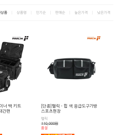
신상품
상품명
인기순
판매순
높은가격
낮은가격
레이너 백 키트
[단종]팰릭 - 힙 색 응급도구가방
대간편
스포츠현장
팰릭
110,000
원
품절