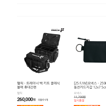
팰릭 - 트레이너 백 키트 클래식
[25 F/W]요넥스 - 25
블랙 휴대간편
동전카드지갑 12x7.5c
팰릭
요넥스
11,700
원
260,000
원
리뷰수1개
일시품절