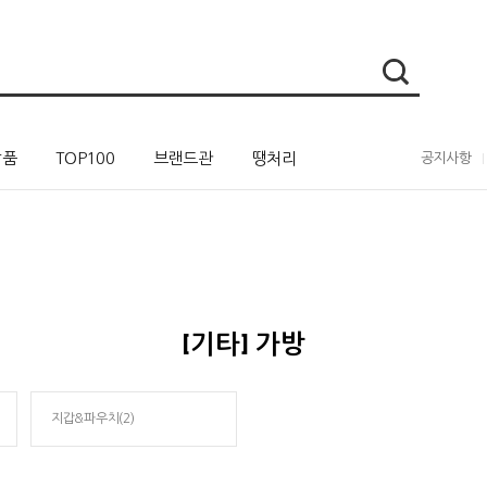
상품
TOP100
브랜드관
땡처리
공지사항
[기타] 가방
지갑&파우치(2)