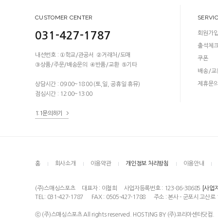
CUSTOMER CENTER
SERVI
031-427-1787
회원가
출석체
내선번호 : ①학교/관공서 ②거래처/도매
쿠폰
③상품/주문/배송문의 ④반품/교환 ⑤기타
배송/교
제휴문
상담시간 : 09:00~18:00 (토,일, 공휴일 휴뮤)
점심시간 : 12:00~13:00
1:1문의하기
홈
회사소개
이용약관
개인정보 처리방침
이용안내
(주)스매싱스포츠
대표자 : 이철희
사업자등록번호 : 123-86-38685
[사업
TEL: 031-427-1787
FAX : 0505-427-1788
주소 : 본사 - 군포시 고산로 
ⓒ (주)스매싱스포츠 All rights reserved. HOSTING BY (주)코리아센터닷컴.