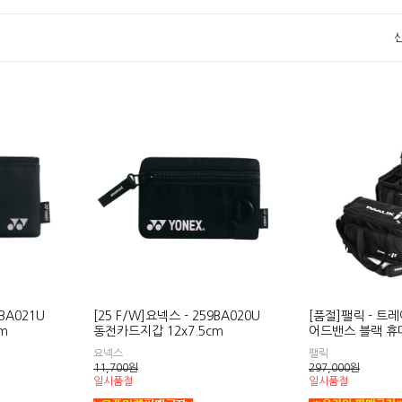
9BA021U
[25 F/W]요넥스 - 259BA020U
[품절]팰릭 - 트
m
동전카드지갑 12x7.5cm
어드밴스 블랙 휴
요넥스
팰릭
11,700
원
297,000
원
일시품절
일시품절