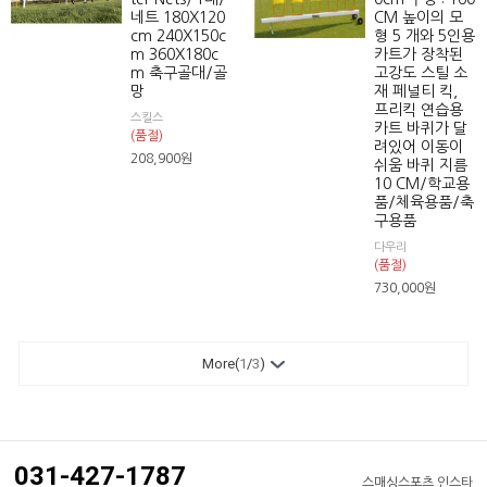
네트 180X120
CM 높이의 모
cm 240X150c
형 5 개와 5인용
m 360X180c
카트가 장착된
m 축구골대/골
고강도 스틸 소
망
재 페널티 킥,
프리킥 연습용
스킬스
카트 바퀴가 달
(품절)
려있어 이동이
208,900
원
쉬움 바퀴 지름
10 CM/학교용
품/체육용품/축
구용품
다우리
(품절)
730,000
원
More(
1
/
3
)
031-427-1787
스매싱스포츠 인스타