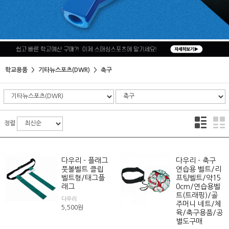
학교용품
기타뉴스포츠(DWR)
축구
정렬
다우리 - 플래그
다우리 - 축구
풋볼벨트 클립
연습용 벨트/리
벨트형/태그플
프팅벨트/약15
래그
0cm/연습용벨
트(트래핑)/골
다우리
주머니 네트/체
5,500
원
육/축구용품/공
별도구매