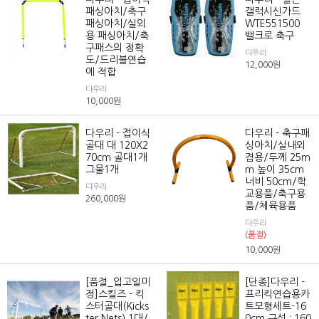
패싱아치/축구
갤럭시신가드
패싱아치/실외
WTE551500
용 패싱아치/축
밸크로 축구
구패스의 정확
다우리
도/드리블연습
12,000
원
에 적합
다우리
10,000
원
다우리 - 접이식
다우리 - 축구패
골대 대 120X2
싱아치/실내외
70cm 골대1개
겸용/두께 25m
그물1개
m 높이 35cm
너비 50cm/학
다우리
교용품/축구용
260,000
원
품/체육용품
다우리
(품절)
10,000
원
[품절_입고일미
[단종]다우리 -
정]스킬즈 - 킥
프리킥연습용카
스터골대(Kicks
트모형세트-16
ter Nets) 1대/
0cm 구성 : 160