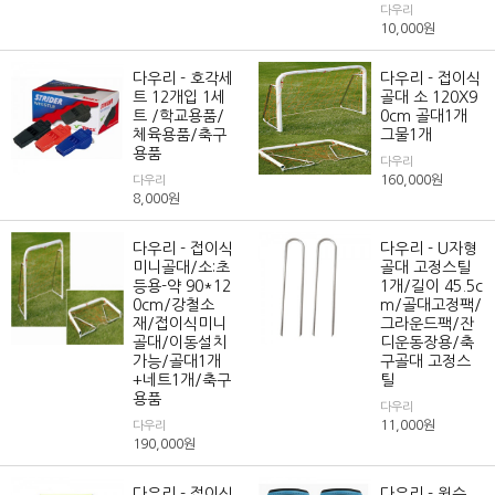
다우리
10,000
원
다우리 - 호각세
다우리 - 접이식
트 12개입 1세
골대 소 120X9
트 /학교용품/
0cm 골대1개
체육용품/축구
그물1개
용품
다우리
160,000
원
다우리
8,000
원
다우리 - 접이식
다우리 - U자형
미니골대/소:초
골대 고정스틸
등용-약 90*12
1개/길이 45.5c
0cm/강철소
m/골대고정팩/
재/접이식미니
그라운드팩/잔
골대/이동설치
디운동장용/축
가능/골대1개
구골대 고정스
+네트1개/축구
틸
용품
다우리
11,000
원
다우리
190,000
원
다우리 - 접이식
다우리 - 윌슨