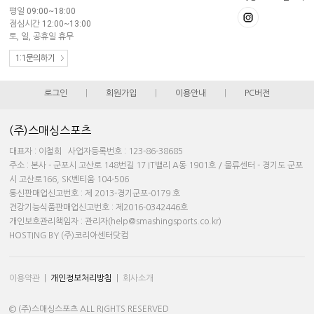
평일 09:00~18:00
점심시간 12:00~13:00
토, 일, 공휴일 휴무
1:1문의하기
로그인
|
회원가입
|
이용안내
|
PC버전
(주)스매싱스포츠
대표자 : 이철희 사업자등록번호 : 123-86-38685
주소 : 본사 - 군포시 고산로 148번길 17 IT밸리 A동 1901호 / 물류센터 - 경기도 군포
시 고산로166, SK벤티움 104-506
통신판매업신고번호 : 제 2013-경기군포-0179 호
건강기능식품판매업신고번호 : 제2016-0342446호
개인보호관리책임자 : 관리자(help@smashingsports.co.kr)
HOSTING BY (주)코리아센터닷컴
이용약관
|
개인정보처리방침
|
회사소개
© (주)스매싱스포츠 ALL RIGHTS RESERVED