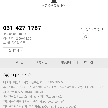
상품 준비중 입니다.
031-427-1787
스매싱스포츠 인스타
평일 09:00~18:00
점심시간 12:00~13:00
토, 일, 공휴일 휴무
1:1문의하기
로그인
|
회원가입
|
이용안내
|
PC버전
(주)스매싱스포츠
대표자 : 이철희 사업자등록번호 : 123-86-38685
주소 : 본사 - 군포시 고산로 148번길 17 IT밸리 A동 1901호 / 물류센터 - 경기도 군포
시 고산로166, SK벤티움 104-506
통신판매업신고번호 : 제 2013-경기군포-0179 호
건강기능식품판매업신고번호 : 제2016-0342446호
개인보호관리책임자 : 관리자(help@smashingsports.co.kr)