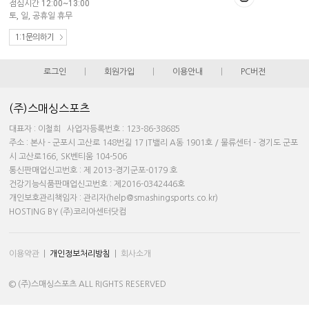
점심시간 12:00~13:00
토, 일, 공휴일 휴무
1:1문의하기
로그인
|
회원가입
|
이용안내
|
PC버전
(주)스매싱스포츠
대표자 : 이철희 사업자등록번호 : 123-86-38685
주소 : 본사 - 군포시 고산로 148번길 17 IT밸리 A동 1901호 / 물류센터 - 경기도 군포
시 고산로166, SK벤티움 104-506
통신판매업신고번호 : 제 2013-경기군포-0179 호
건강기능식품판매업신고번호 : 제2016-0342446호
개인보호관리책임자 : 관리자(help@smashingsports.co.kr)
HOSTING BY (주)코리아센터닷컴
이용약관
|
개인정보처리방침
|
회사소개
© (주)스매싱스포츠 ALL RIGHTS RESERVED