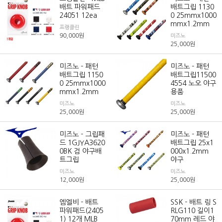
배트 파워패드
배트그립 1130
24051 12ea
0 25mmx1000
mmx1.2mm
프랭클린
90,000
원
미즈노
25,000
원
미즈노 - 패턴
미즈노 - 패턴
배트그립 1150
배트그립11500
0 25mmx1000
4554 노오 야구
mmx1.2mm
용품
미즈노
미즈노
25,000
원
25,000
원
미즈노 - 그립패
미즈노 - 패턴
드 1GJYA3620
배트그립 25x1
0BK 검 야구배
000x1.2mm
트그립
야구
미즈노
미즈노
12,000
원
25,000
원
엠엘비 - 배트
SSK - 배트 링 S
파워패드(2405
RLG110 길이1
1) 12개 MLB
70mm 레드 야