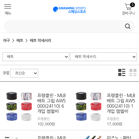
0
메뉴
장바구니
야구
배트
배트 악세서리
정렬
프랭클린 - MLB
프랭클린 - MLB
배트 그립 AW5
배트 그립 AW5
000(24110) 6
000(24110) 1
개입 엠엘비
개입 엠엘비
프랭클린
프랭클린
102,000
원
17,000
원
프랭클린 - MLB
미즈노 - 패턴