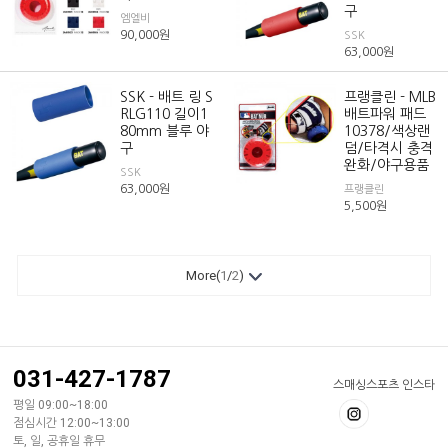
구
엠엘비
90,000
원
SSK
63,000
원
SSK - 배트 링 S
프랭클린 - MLB
RLG110 길이1
배트파워 패드
80mm 블루 야
10378/색상랜
구
덤/타격시 충격
완화/야구용품
SSK
63,000
원
프랭클린
5,500
원
More(
1
/
2
)
031-427-1787
스매싱스포츠 인스타
평일 09:00~18:00
점심시간 12:00~13:00
토, 일, 공휴일 휴무