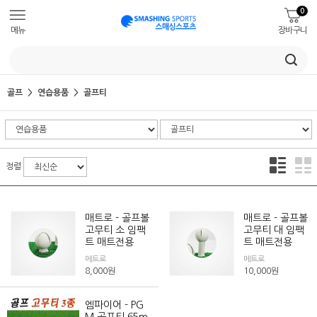
0
메뉴
장바구니
골프
연습용품
골프티
정렬
매트로 - 골프볼
매트로 - 골프볼
고무티 소 임팩
고무티 대 임팩
트 매트전용
트 매트전용
메트로
메트로
8,000
원
10,000
원
엠파이어 - PG