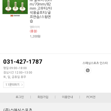
M 골프티 65m
m/70mm/82
mm 고무티/타
석용골프티/골
프연습/스윙연
습
엠파이어
(품절)
1,200
원
031-427-1787
스매싱스포츠 인스타
평일 09:00~18:00
점심시간 12:00~13:00
토, 일, 공휴일 휴무
1:1문의하기
로그인
|
회원가입
|
이용안내
|
PC버전
(주)스매싱스포츠