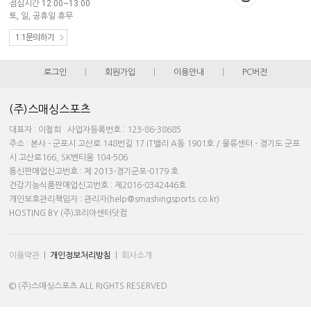
점심시간 12:00~13:00
토, 일, 공휴일 휴무
1:1문의하기
로그인
|
회원가입
|
이용안내
|
PC버전
(주)스매싱스포츠
대표자 : 이철희 사업자등록번호 : 123-86-38685
주소 : 본사 - 군포시 고산로 148번길 17 IT밸리 A동 1901호 / 물류센터 - 경기도 군포
시 고산로166, SK벤티움 104-506
통신판매업신고번호 : 제 2013-경기군포-0179 호
건강기능식품판매업신고번호 : 제2016-0342446호
개인보호관리책임자 : 관리자(help@smashingsports.co.kr)
HOSTING BY (주)코리아센터닷컴
이용약관
|
개인정보처리방침
|
회사소개
© (주)스매싱스포츠 ALL RIGHTS RESERVED