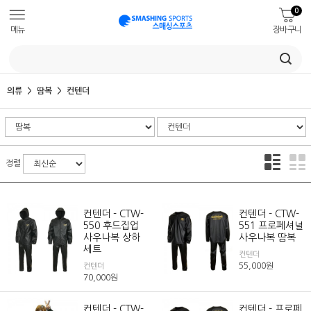
0
메뉴
장바구니
의류
땀복
컨텐더
정렬
컨텐더 - CTW-
컨텐더 - CTW-
550 후드집업
551 프로페셔널
사우나복 상하
사우나복 땀복
세트
컨텐더
55,000
원
컨텐더
70,000
원
컨텐더 - CTW-
컨텐더 - 프로페