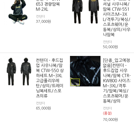
653 경량땀복
셔널 사우나복/
M-2XL
땀복 CTW-551
사이즈:M~3X
컨텐더
L/격투기/복싱/
37,000
원
스포츠웨어/운
동복/상의/사우
나땀복
컨텐더
50,000
원
컨텐더 - 후드집
[단종_입고예정
업 사우나복/땀
없음]컨텐더 -
복 CTW-550 상
후드집업 사우
하세트 M~3XL
나복/땀복 CTR-
고급폴리우레
KW800 사이즈:
탄/상의/트레이
M~3XL/격투
닝복세트/스포
기/땀복/복싱/
츠의류
스포츠웨어/운
동복/상의
컨텐더
65,000
원
컨텐더
(품절)
70,000
원