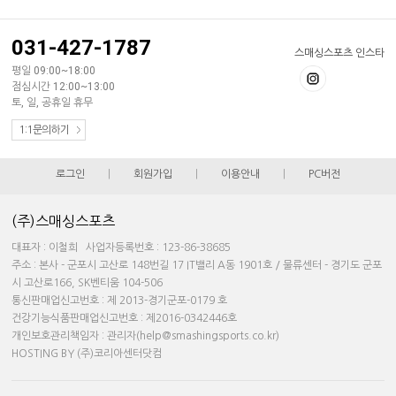
031-427-1787
스매싱스포츠 인스타
평일 09:00~18:00
점심시간 12:00~13:00
토, 일, 공휴일 휴무
1:1문의하기
로그인
|
회원가입
|
이용안내
|
PC버전
(주)스매싱스포츠
대표자 : 이철희 사업자등록번호 : 123-86-38685
주소 : 본사 - 군포시 고산로 148번길 17 IT밸리 A동 1901호 / 물류센터 - 경기도 군포
시 고산로166, SK벤티움 104-506
통신판매업신고번호 : 제 2013-경기군포-0179 호
건강기능식품판매업신고번호 : 제2016-0342446호
개인보호관리책임자 : 관리자(help@smashingsports.co.kr)
HOSTING BY (주)코리아센터닷컴