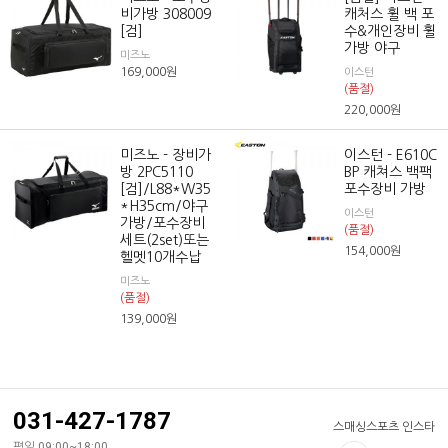
비가방 308009
캐처스 휠 백 포
[검]
수&개인장비 휠
가방 야구
미즈노
169,000
원
이스턴
(품절)
220,000
원
미즈노 - 장비가
이스턴 - E610C
방 2PC5110
BP 캐쳐스 백팩
[검]/L88*W35
포수장비 가방
*H35cm/야구
이스턴
가방/포수장비
(품절)
세트(2set)또는
154,000
원
헬멧10개수납
미즈노
(품절)
139,000
원
031-427-1787
스매싱스포츠 인스타
평일 09:00~18:00