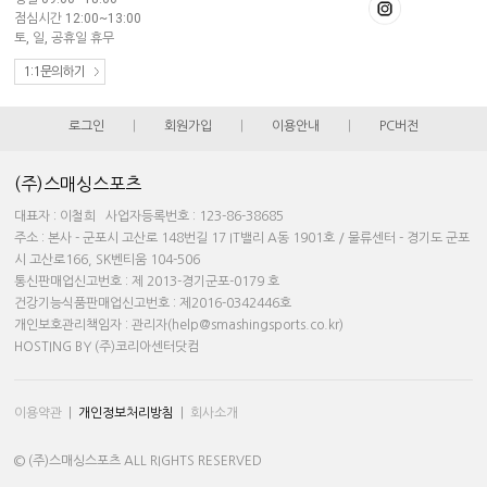
점심시간 12:00~13:00
토, 일, 공휴일 휴무
1:1문의하기
로그인
|
회원가입
|
이용안내
|
PC버전
(주)스매싱스포츠
대표자 : 이철희 사업자등록번호 : 123-86-38685
주소 : 본사 - 군포시 고산로 148번길 17 IT밸리 A동 1901호 / 물류센터 - 경기도 군포
시 고산로166, SK벤티움 104-506
통신판매업신고번호 : 제 2013-경기군포-0179 호
건강기능식품판매업신고번호 : 제2016-0342446호
개인보호관리책임자 : 관리자(help@smashingsports.co.kr)
HOSTING BY (주)코리아센터닷컴
이용약관
|
개인정보처리방침
|
회사소개
© (주)스매싱스포츠 ALL RIGHTS RESERVED