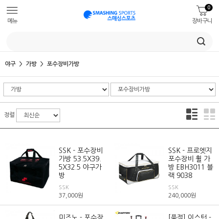
0
메뉴
장바구니
야구
가방
포수장비가방
정렬
SSK - 포수장비
SSK - 프로엣지
가방 53.5X39.
포수장비 휠 가
5X32.5 야구가
방 EBH3011 블
방
랙 9038
SSK
SSK
37,000
원
240,000
원
미즈노 - 포수장
[품절] 이스턴 -