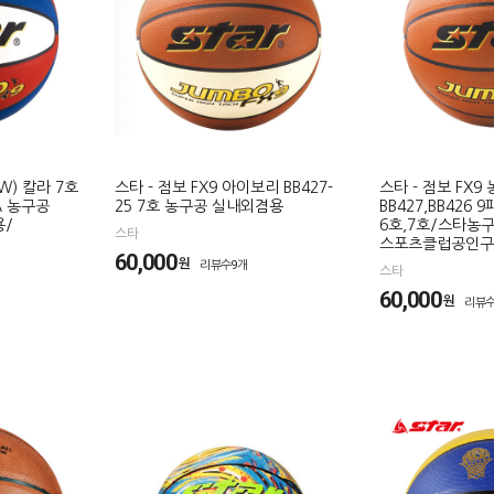
/W) 칼라 7호
스타 - 점보 FX9 아이보리 BB427-
스타 - 점보 FX9
A 농구공
25 7호 농구공 실내외겸용
BB427,BB426
용/
6호,7호/스타농
스타
스포츠클럽공인구
60,000
원
리뷰수9개
스타
60,000
원
리뷰수