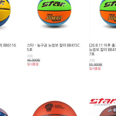
직 BB6116
스타 - 농구공 뉴점보 칼라 BB415C
[26.8.11 이후 
5호
뉴점보 칼라 BB41
7호
스타
46,000
원
스타
일시품절
55,000
원
일시품절