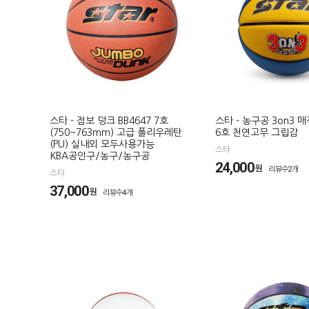
스타 - 점보 덩크 BB4647 7호
스타 - 농구공 3on3 매
(750~763mm) 고급 폴리우레탄
6호 천연고무 그립감
(PU) 실내외 모두사용가능
스타
KBA공인구/농구/농구공
24,000
원
리뷰수2개
스타
37,000
원
리뷰수4개