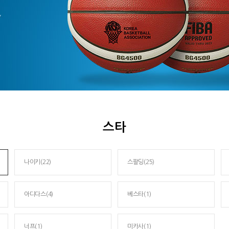
스타
나이키(22)
스팔딩(25)
아디다스(4)
베스타(1)
너프(1)
미카사(1)