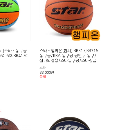
출고]스타 - 농구공
스타 - 챔피온(합피) BB317,BB316
6C 6호 BB417C
농구공/KBA 농구공 공인구 농구/
실내외겸용/스타농구공/스타정품
스타
88,000
원
품절