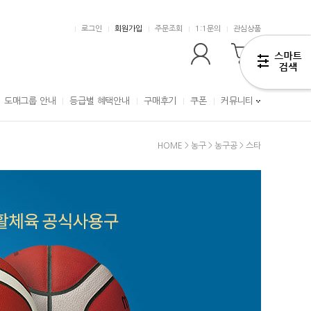
로그인
회원가입
주문조회
1:1문의
관심상품
0
도매그룹 안내
등급별 혜택안내
구매후기
쿠폰
커뮤니티
HOME
>
농구
>
농구공
>
스타