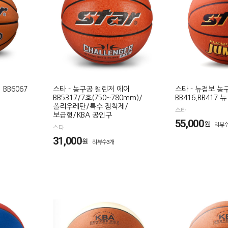
BB6067
스타 - 농구공 챌린저 에어
스타 - 뉴점보 농구
BB5317/7호(750~780mm)/
BB416,BB417 
폴리우레탄/특수 점착제/
스타
보급형/KBA 공인구
55,000
원
리뷰수
스타
31,000
원
리뷰수3개