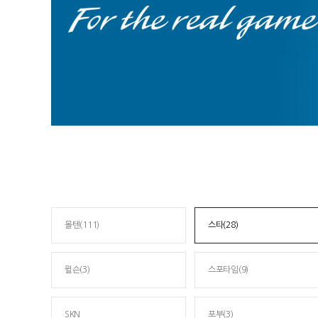
몰텐(111)
스타(28)
윌슨(3)
스포타임(9)
SKN
포부(3)