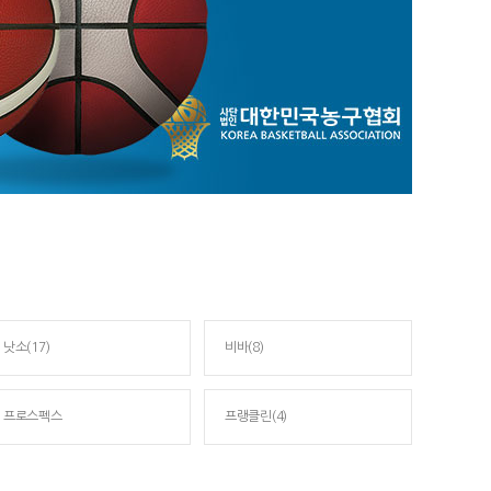
낫소(17)
비바(8)
프로스펙스
프랭클린(4)