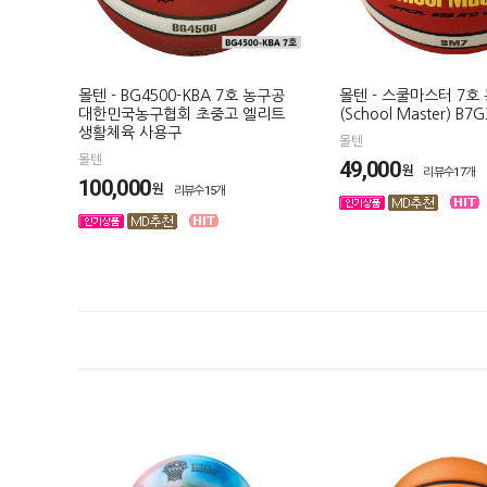
몰텐 - BG4500-KBA 7호 농구공
몰텐 - 스쿨마스터 7호
대한민국농구협회 초중고 엘리트
(School Master) B7
생활체육 사용구
몰텐
몰텐
49,000
원
리뷰수17개
100,000
원
리뷰수15개