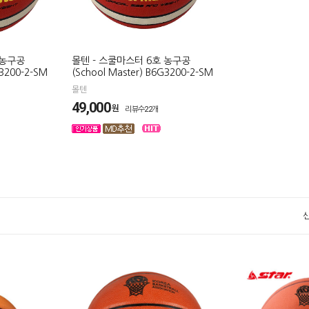
 농구공
몰텐 - 스쿨마스터 6호 농구공
G3200-2-SM
(School Master) B6G3200-2-SM
몰텐
49,000
원
리뷰수22개