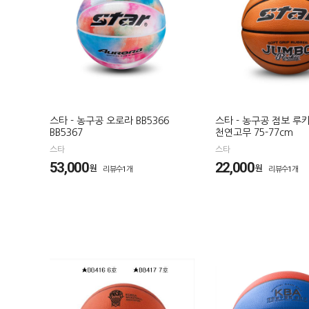
스타 - 농구공 오로라 BB5366
스타 - 농구공 점보 루키 
BB5367
천연고무 75-77cm
스타
스타
53,000
22,000
원
원
리뷰수1개
리뷰수1개