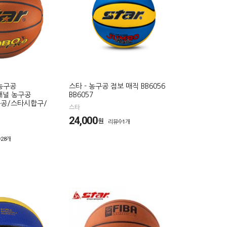
 농구공
스타 - 농구공 점보 매직 BB6056
 9패널 농구공
BB6057
구공/스타시합구/
스타
24,000
원
리뷰수1개
28개