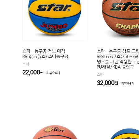
스타 - 농구공 점보 매직
스타 - 농구공 챔프 그
BB6055(5호) 스타농구공
BB4657/7호(750~78
덩크슛 패턴 적용한 고
스타
PU재질/KBA 공인구
22,000
원
리뷰수6개
스타
32,000
원
리뷰수1개