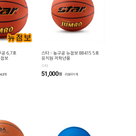
공 6,7호
스타 - 농구공 뉴점보 BB415 5호
뉴 점보
유치원 저학년용
스타
51,000
원
63개
리뷰수1개