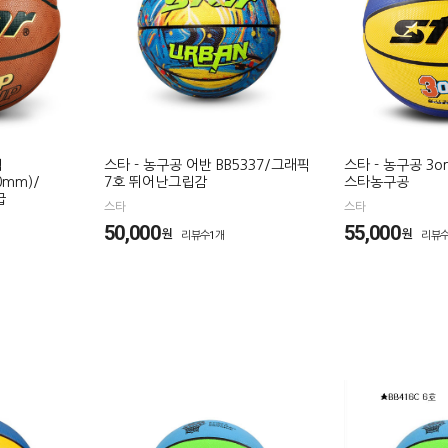
립
스타 - 농구공 어반 BB5337/그래픽
스타 - 농구공 3on
0mm)/
7호 뛰어난그립감
스타농구공
급
스타
스타
50,000
55,000
원
원
리뷰수1개
리뷰수