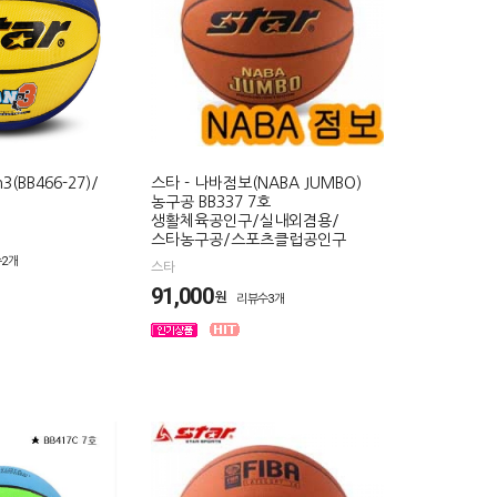
3(BB466-27)/
스타 - 나바점보(NABA JUMBO)
농구공 BB337 7호
생활체육공인구/실내외겸용/
스타농구공/스포츠클럽공인구
2개
스타
91,000
원
리뷰수3개