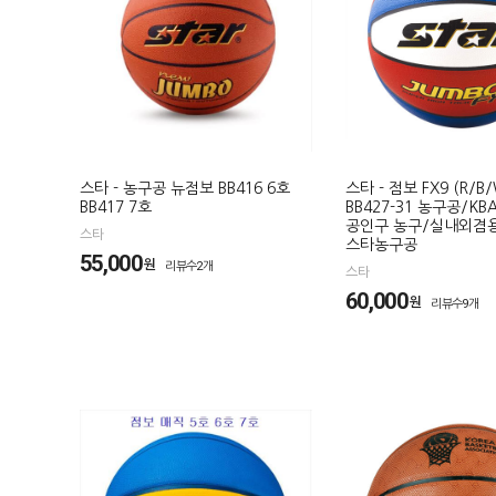
스타 - 농구공 뉴점보 BB416 6호
스타 - 점보 FX9 (R/B
BB417 7호
BB427-31 농구공/KB
공인구 농구/실내외겸
스타
스타농구공
55,000
원
리뷰수2개
스타
60,000
원
리뷰수9개