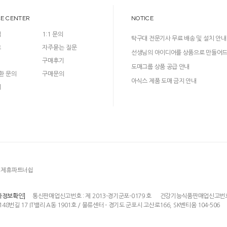
CE CENTER
NOTICE
입
1:1 문의
탁구대 전문기사 무료 배송 및 설치 안내
크
자주묻는 질문
선생님의 아이디어를 상품으로 만들어
구매후기
다!
도매그룹 상품 공급 안내
환 문의
구매문의
아식스 제품 도매 금지 안내
의
제휴파트너쉽
통신판매업신고번호 : 제 2013-경기군포-0179 호
건강기능식품판매업신고번호 : 
자정보확인]
148번길 17 IT밸리 A동 1901호 / 물류센터 - 경기도 군포시 고산로166, SK벤티움 104-506