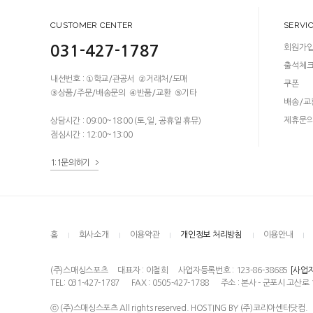
CUSTOMER CENTER
SERVI
031-427-1787
회원가
출석체
내선번호 : ①학교/관공서 ②거래처/도매
쿠폰
③상품/주문/배송문의 ④반품/교환 ⑤기타
배송/교
제휴문
상담시간 : 09:00~18:00 (토,일, 공휴일 휴뮤)
점심시간 : 12:00~13:00
1:1문의하기
홈
회사소개
이용약관
개인정보 처리방침
이용안내
(주)스매싱스포츠
대표자 : 이철희
사업자등록번호 : 123-86-38685
[사업
TEL: 031-427-1787
FAX : 0505-427-1788
주소 : 본사 - 군포시 고산로 
ⓒ (주)스매싱스포츠 All rights reserved. HOSTING BY (주)코리아센터닷컴.