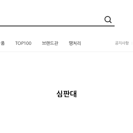
상품
TOP100
브랜드관
땡처리
공지사항
심판대