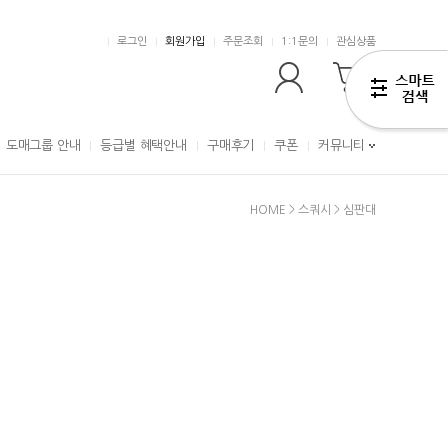
로그인
회원가입
주문조회
1:1문의
관심상품
0
도매그룹 안내
등급별 혜택안내
구매후기
쿠폰
커뮤니티
HOME
>
스쿼시
>
심판대