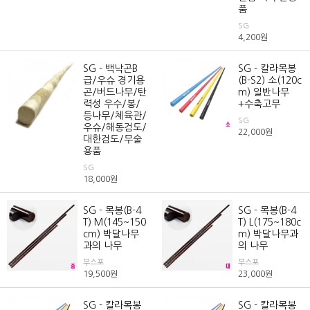
품
SG
4,200
원
SG - 백낙곤B
SG - 칼라목봉
급/우슈 경기용
(B-S2) 소(120c
곤/버드나무/탄
m) 일반나무
력성 우수/봉/
+수축고무
등나무/체육관/
SG
우슈/해동검도/
22,000
원
대한검도/무술
용품
SG
18,000
원
SG - 목봉(B-4
SG - 목봉(B-4
T) M(145~150
T) L(175~180c
cm) 박달나무
m) 박달나무과
과의 나무
의 나무
무스포
무스포
19,500
원
23,000
원
SG - 칼라목봉
SG - 칼라목봉