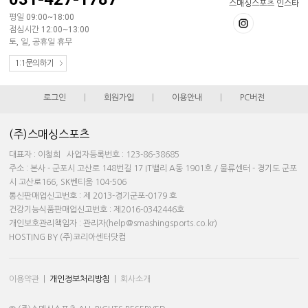
스매싱스포츠 인스타
평일 09:00~18:00
점심시간 12:00~13:00
토, 일, 공휴일 휴무
1:1문의하기
로그인
|
회원가입
|
이용안내
|
PC버전
(주)스매싱스포츠
대표자 : 이철희 사업자등록번호 : 123-86-38685
주소 : 본사 - 군포시 고산로 148번길 17 IT밸리 A동 1901호 / 물류센터 - 경기도 군포
시 고산로166, SK벤티움 104-506
통신판매업신고번호 : 제 2013-경기군포-0179 호
건강기능식품판매업신고번호 : 제2016-0342446호
개인보호관리책임자 : 관리자(help@smashingsports.co.kr)
HOSTING BY (주)코리아센터닷컴
이용약관
|
개인정보처리방침
|
회사소개