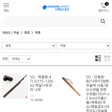
0
메뉴
장바구니
태권도 / 무술
봉류
목봉
정렬
SG - 목봉(B-4
SG - 단봉(B-
T) S(115~120c
8)/나무/다양한
m) 박달나무과
무술에 사용/정
의 나무
신수련을 위한
수련봉/33cm x
SG
2.3cm(지름)/
15,800
원
봉/체육관/우
슈/해동검도/대
한검도/무술용