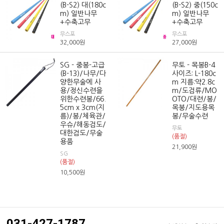
(B-S2) 대(180c
(B-S2) 중(150c
m) 일반나무
m) 일반나무
+수축고무
+수축고무
무스포
무스포
32,000
원
27,000
원
SG - 중봉-고급
무토 - 목봉B-4
(B-13)/나무/다
사이즈: L-180c
양한무술에 사
m 지름:약2.8c
용/정신수련을
m/도검류/MO
위한수련봉/66.
OTO/대련/봉/
5cm x 3cm(지
목봉/지도용목
름)/봉/체육관/
봉/무술수련
우슈/해동검도/
무토
대한검도/무술
(품절)
용품
21,900
원
SG
(품절)
10,500
원
031-427-1787