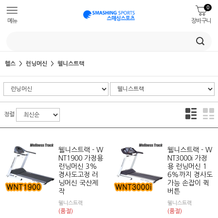
0
메뉴
장바구니
헬스
런닝머신
웰니스트랙
정렬
웰니스트랙 - W
웰니스트랙 - W
NT1900 가정용
NT3000i 가정
런닝머신 3%
용 런닝머신 1
경사도고정 러
6%까지 경사도
닝머신 국산제
가능 손잡이 퀵
작
버튼
웰니스트랙
웰니스트랙
(품절)
(품절)