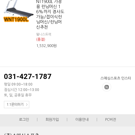
NT1900L 가정
용 런닝머신 1
6%까지 경사도
가능/접이식런
닝머신/런닝머
신추천
웰니스트랙
(품절)
1,532,900
원
031-427-1787
스매싱스포츠 인스타
평일 09:00~18:00
점심시간 12:00~13:00
토, 일, 공휴일 휴무
1:1문의하기
로그인
|
회원가입
|
이용안내
|
PC버전