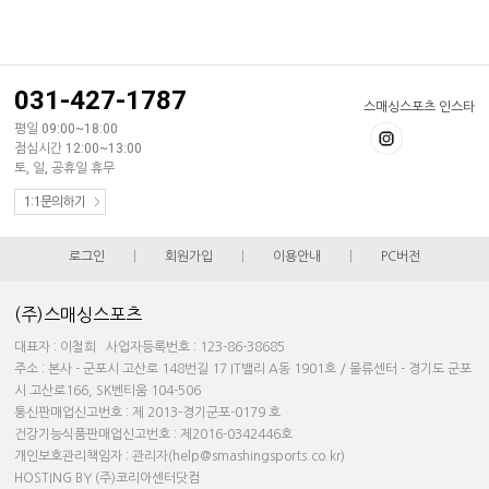
031-427-1787
스매싱스포츠 인스타
평일 09:00~18:00
점심시간 12:00~13:00
토, 일, 공휴일 휴무
1:1문의하기
로그인
|
회원가입
|
이용안내
|
PC버전
(주)스매싱스포츠
대표자 : 이철희 사업자등록번호 : 123-86-38685
주소 : 본사 - 군포시 고산로 148번길 17 IT밸리 A동 1901호 / 물류센터 - 경기도 군포
시 고산로166, SK벤티움 104-506
통신판매업신고번호 : 제 2013-경기군포-0179 호
건강기능식품판매업신고번호 : 제2016-0342446호
개인보호관리책임자 : 관리자(help@smashingsports.co.kr)
HOSTING BY (주)코리아센터닷컴