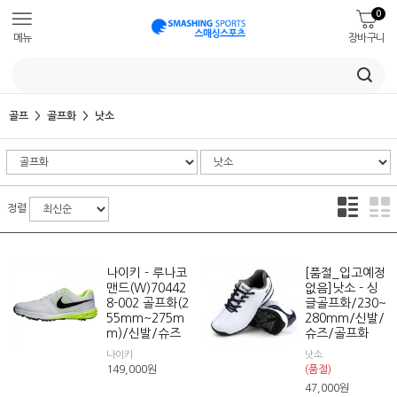
0
메뉴
장바구니
골프
골프화
낫소
정렬
나이키 - 루나코
[품절_입고예정
맨드(W)70442
없음]낫소 - 싱
8-002 골프화(2
글골프화/230~
55mm~275m
280mm/신발/
m)/신발/슈즈
슈즈/골프화
나이키
낫소
149,000
원
(품절)
47,000
원