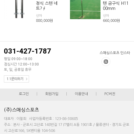
정식 스텐 네
텐 금구식 H11
트?∮
00mm
신아
신아
880,000
원
660,000
원
031-427-1787
스매싱스포츠 인스타
평일 09:00~18:00
점심시간 12:00~13:00
토, 일, 공휴일 휴무
1:1문의하기
로그인
|
회원가입
|
이용안내
|
PC버전
(주)스매싱스포츠
대표자 : 이철희 사업자등록번호 : 123-86-38685
주소 : 본사 - 군포시 고산로 148번길 17 IT밸리 A동 1901호 / 물류센터 - 경기도 군포
시 고산로166, SK벤티움 104-506