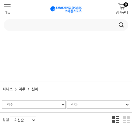
0
메뉴
장바구니
테니스
지주
신아
정렬