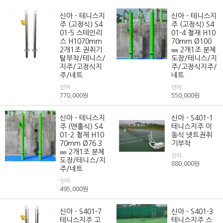
신아 - 테니스지
신아 - 테니스지
주 (고정식) S4
주 (고정식) S4
01-5 스테인리
01-4 철재 H10
스 H1070mm
70mm Ø100
2개1조 권취기
㎜ 2개1조 분체
탈부착/테니스/
도장/테니스/지
지주/고정식지
주/고정식지주/
주/네트
네트
신아
신아
770,000
원
550,000
원
신아 - 테니스지
신아 - S401-1
주 (맨홀식) S4
테니스지주 이
01-2 철재 H10
동식 넷트권취
70mm Ø76.3
기부착
㎜ 2개1조 분체
신아
도장/테니스/지
880,000
원
주/네트
신아
495,000
원
신아 - S401-7
신아 - S401-3
테니스지주 고
테니스지주 스