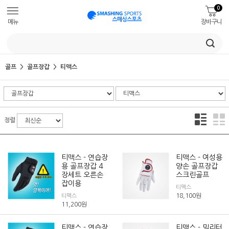
0
메뉴
장바구니
골프
골프장갑
티맥스
정렬
티맥스 - 연습장
티맥스 - 여성용
용 골프장갑 4
양손 골프장갑
장세트 오른손
스크린골프
잡이용
티맥스
18,100
원
티맥스
11,200
원
티맥스 - 연습장
티맥스 - 밀리터