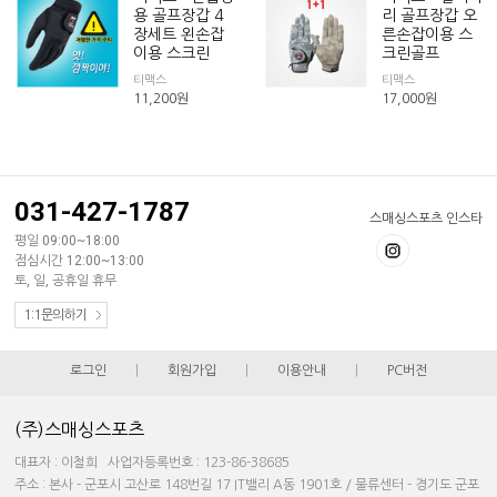
용 골프장갑 4
리 골프장갑 오
장세트 왼손잡
른손잡이용 스
이용 스크린
크린골프
티맥스
티맥스
11,200
원
17,000
원
031-427-1787
스매싱스포츠 인스타
평일 09:00~18:00
점심시간 12:00~13:00
토, 일, 공휴일 휴무
1:1문의하기
로그인
|
회원가입
|
이용안내
|
PC버전
(주)스매싱스포츠
대표자 : 이철희 사업자등록번호 : 123-86-38685
주소 : 본사 - 군포시 고산로 148번길 17 IT밸리 A동 1901호 / 물류센터 - 경기도 군포