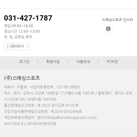
031-427-1787
스매싱스포츠 인스타
평일 09:00~18:00
점심시간 12:00~13:00
토, 일, 공휴일 휴무
1:1문의하기
로그인
|
회원가입
|
이용안내
|
PC버전
(주)스매싱스포츠
대표자 : 이철희 사업자등록번호 : 123-86-38685
주소 : 본사 - 군포시 고산로 148번길 17 IT밸리 A동 1901호 / 물류센터 - 경기도 군포
시 고산로166, SK벤티움 104-506
통신판매업신고번호 : 제 2013-경기군포-0179 호
건강기능식품판매업신고번호 : 제2016-0342446호
개인보호관리책임자 : 관리자(help@smashingsports.co.kr)
HOSTING BY (주)코리아센터닷컴