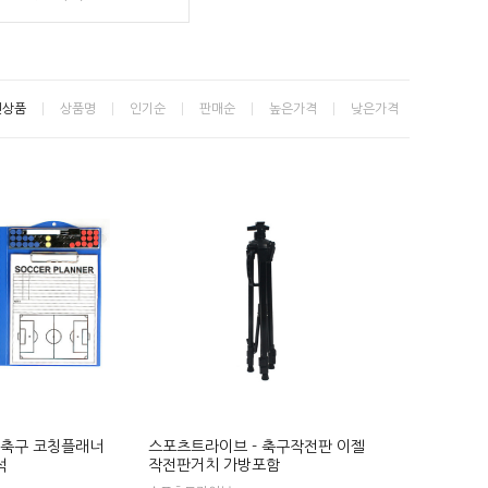
신상품
상품명
인기순
판매순
높은가격
낮은가격
 축구 코칭플래너
스포츠트라이브 - 축구작전판 이젤
석
작전판거치 가방포함