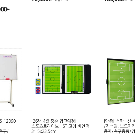
00
원
-12090
[26년 4월 중순 입고예정]
[단종] 스타 - 신
스포츠트라이브 - ST 코칭 바인더
/자석알, 보드마커
/축구/
31.5x23.5cm
용지/축구용품/