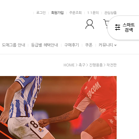
로그인
회원가입
주문조회
1:1문의
관심상품
0
도매그룹 안내
등급별 혜택안내
구매후기
쿠폰
커뮤니티
HOME
>
축구
>
진행용품
>
작전판