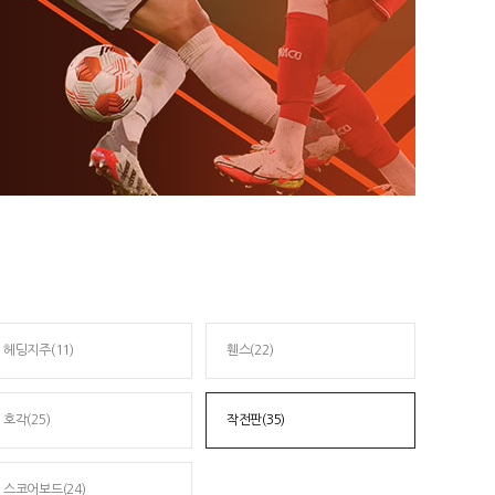
헤딩지주(11)
휀스(22)
호각(25)
작전판(35)
스코어보드(24)