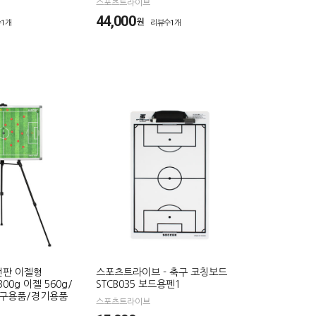
스포츠트라이브
44,000
원
1개
리뷰수1개
전판 이젤형
스포츠트라이브 - 축구 코칭보드
00g 이젤 560g/
STCB035 보드용펜1
축구용품/경기용품
스포츠트라이브