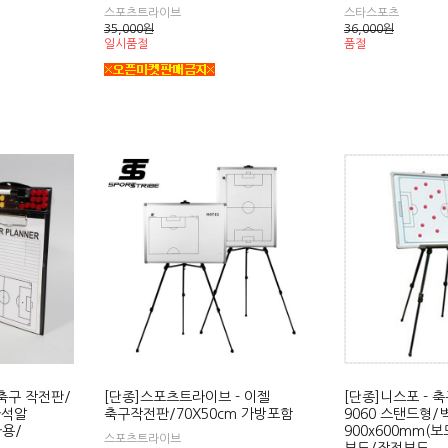
스포츠트라이브
스타스포츠
35,000
원
36,000
원
일시품절
품절
 축구 작전판/
[단종]스포츠트라이브 - 이젤
[단종]니스포 - 
자석알
축구작전판/70X50cm 가방포함
9060 스탠드형
용/
900x600mm(
스포츠트라이브