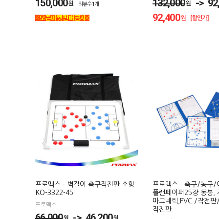
150,000
132,000
-> 92,
원
원
리뷰수1개
92,400
원 [할인가]
프로맥스 - 벽걸이 축구작전판 소형
프로맥스 - 축구/농구
KO-3322-45
플랜페이퍼25장 동봉, 
마그네틱,PVC /작전판
프로맥스
작전판
66,000
-> 46,200
원
원