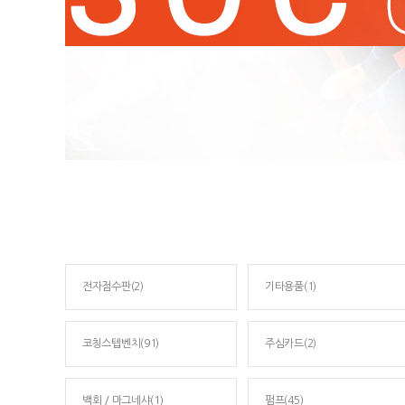
전자점수판(2)
기타용품(1)
코칭스텝벤치(91)
주심카드(2)
백회 / 마그네샤(1)
펌프(45)