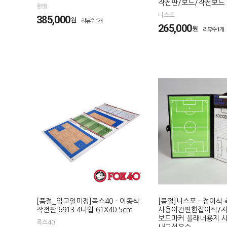
작전판/보드/작전보드
한별
니스포
385,000
원
리뷰수1개
265,000
원
리뷰수1개
[품절_입고일미정]폭스40 - 이동식
[품절]니스포 - 접이식
작전판 6913 4타입 61X40.5cm
사용이간편한접이식/
보드마커 플래너용지 사
폭스40