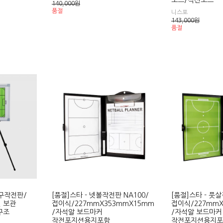
보드/작전보드
140,000
원
품절
니스포
143,000
원
품절
축구작전판/
[품절]스타 - 넷볼작전판 NA100/
[품절]스타 - 풋살
 보관
접이식/227mmX353mmX15mm
접이식/227mmX
구조
/자석알 보드마커
/자석알 보드마커
작전포지션용지포함
작전포지션용지포