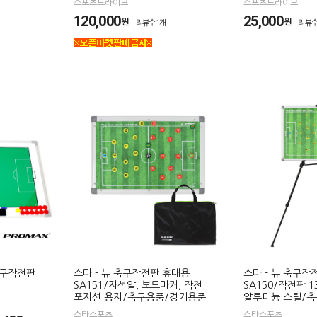
스포츠트라이브
스포츠트라이브
120,000
25,000
원
원
리뷰수1개
리뷰수
축구작전판
스타 - 뉴 축구작전판 휴대용
스타 - 뉴 축구작
SA151/자석알, 보드마커, 작전
SA150/작전판 13
포지션 용지/축구용품/경기용품
알루미늄 스틸/
스타스포츠
스타스포츠