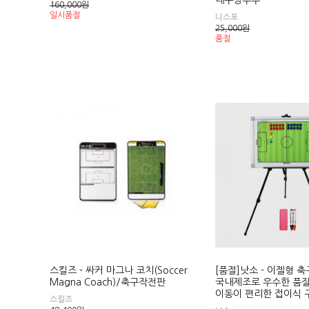
내구성우수
160,000
원
일시품절
니스포
25,000
원
품절
스킬즈 - 싸커 마그나 코치(Soccer
[품절]낫소 - 이젤형 
Magna Coach)/축구작전판
국내제조로 우수한 품질
이동이 편리한 접이식 
스킬즈