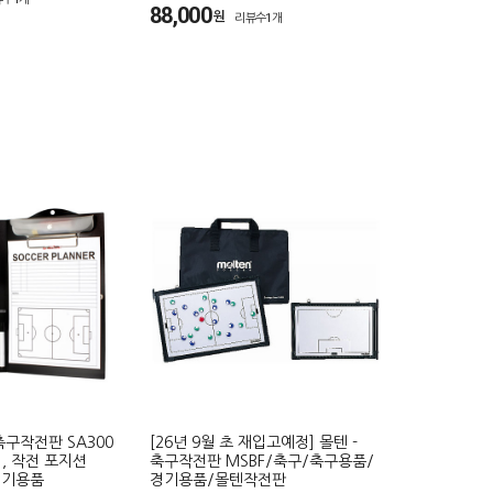
88,000
원
리뷰수1개
 축구작전판 SA300
[26년 9월 초 재입고예정] 몰텐 -
, 작전 포지션
축구작전판 MSBF/축구/축구용품/
경기용품
경기용품/몰텐작전판