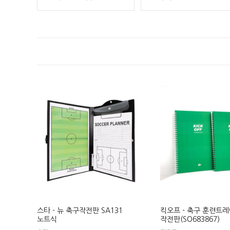
스타 - 뉴 축구작전판 SA131
킥오프 - 축구 훈련트
노트식
작전판(SO683867)