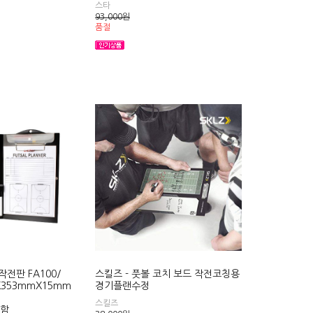
스타
93,000
원
품절
작전판 FA100/
스킬즈 - 풋볼 코치 보드 작전코칭용
353mmX15mm
경기플랜수정
스킬즈
함