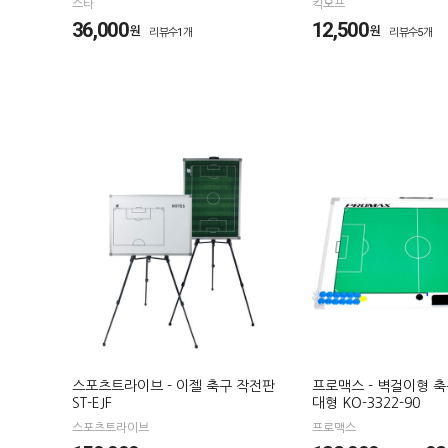
스타
킥오프
36,000
12,500
원
원
리뷰수1개
리뷰수5개
스포츠트라이브 - 이젤 축구 작전판
프로맥스 - 벽걸이형 
ST-EJF
대형 KO-3322-90
스포츠트라이브
프로맥스