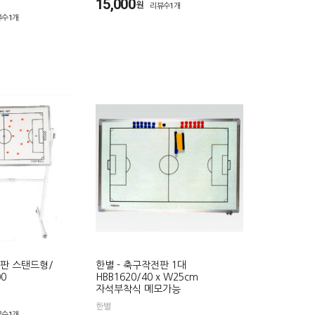
15,000
원
리뷰수1개
뷰수1개
전판 스탠드형/
한별 - 축구작전판 1대
0
HBB1620/40 x W25cm
자석부착식 메모가능
한별
뷰수1개