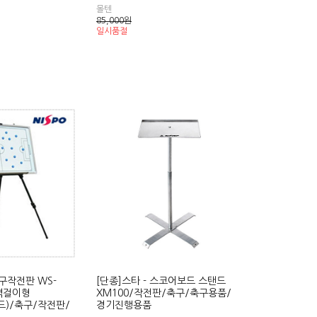
몰텐
85,000
원
일시품절
축구작전판 WS-
[단종]스타 - 스코어보드 스탠드
/벽걸이형
XM100/작전판/축구/축구용품/
보드)/축구/작전판/
경기진행용품