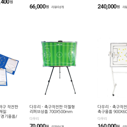
400
원
66,000
240,000
원
원
리뷰수2개
리
/야구 작전판
다우리 - 축구작전판 이젤형
다우리 - 축구작
재질:
리퍼브상품 700X500mm
축구용품 900X60
/경기용품/
다우리
다우리
70,000
160,000
원
원
리뷰수1개
리