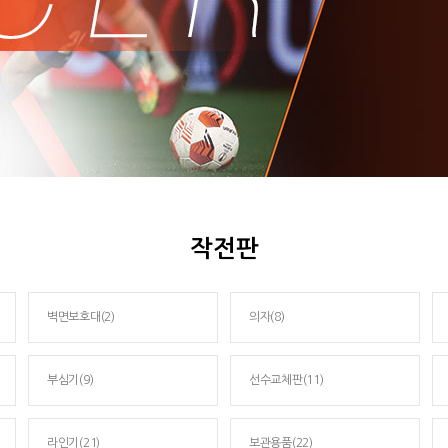
작전판
벽면보호대(2)
의자(8)
부심기(9)
선수교체판(11)
라인기(21)
보관용품(22)