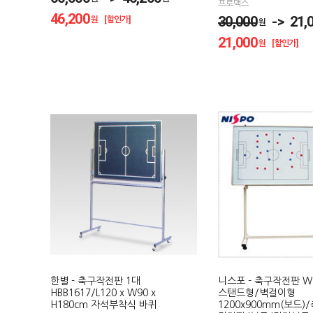
프로맥스
46,200
30,000
-> 21,0
원 [할인가]
원
21,000
원 [할인가]
한별 - 축구작전판 1대
니스포 - 축구작전판 WS
HBB1617/L120 x W90 x
스탠드형/벽걸이형
H180cm 자석부착식 바퀴
1200x900mm(보드)