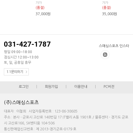
가가
가가
(품절)
(품절)
37,000
원
35,000
원
031-427-1787
스매싱스포츠 인스타
평일 09:00~18:00
점심시간 12:00~13:00
토, 일, 공휴일 휴무
1:1문의하기
로그인
|
회원가입
|
이용안내
|
PC버전
(주)스매싱스포츠
대표자 : 이철희 사업자등록번호 : 123-86-38685
주소 : 본사 - 군포시 고산로 148번길 17 IT밸리 A동 1901호 / 물류센터 - 경기도 군포
시 고산로166, SK벤티움 104-506
통신판매업신고번호 : 제 2013-경기군포-0179 호