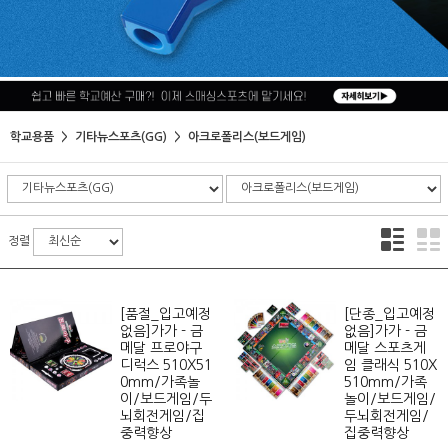
학교용품
기타뉴스포츠(GG)
아크로폴리스(보드게임)
정렬
[품절_입고예정
[단종_입고예정
없음]가가 - 금
없음]가가 - 금
메달 프로야구
메달 스포츠게
디럭스 510X51
임 클래식 510X
0mm/가족놀
510mm/가족
이/보드게임/두
놀이/보드게임/
뇌회전게임/집
두뇌회전게임/
중력향상
집중력향상