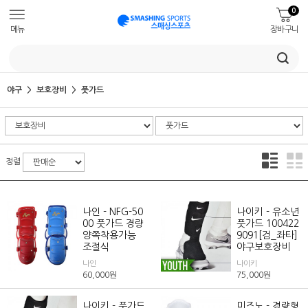
0
메뉴
장바구니
야구
보호장비
풋가드
정렬
나인 - NFG-50
나이키 - 유소년
00 풋가드 경량
풋가드 100422
양쪽착용가능
9091[검_좌타]
조절식
야구보호장비
나인
나이키
60,000
원
75,000
원
나이키 - 풋가드
미즈노 - 경량형