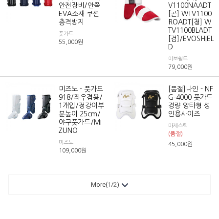
안전장비/안쪽
V1100NAADT
EVA소재 쿠션
[곤] WTV1100
충격방지
ROADT[청] W
TV1100BLADT
풋가드
[검]/EVOSHIEL
55,000
원
D
이보쉴드
79,000
원
미즈노 - 풋가드
[품절]나인 - NF
918/좌우겸용/
G-4000 풋가드
1개입/정강이부
경량 양타형 성
분높이 25cm/
인용사이즈
야구풋가드/MI
마제스틱
ZUNO
(품절)
미즈노
45,000
원
109,000
원
More(
1
/
2
)