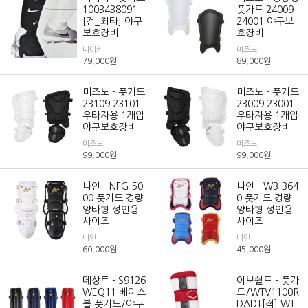
1003438091
풋가드 24009
[검_좌타] 야구
24001 야구보
보호장비
호장비
나이키
미즈노
79,000
원
89,000
원
미즈노 - 풋가드
미즈노 - 풋가드
23109 23101
23009 23001
우타자용 1개입
우타자용 1개입
야구보호장비
야구보호장비
미즈노
미즈노
99,000
원
99,000
원
나인 - NFG-50
나인 - WB-364
00 풋가드 경량
0 풋가드 경량
양타형 성인용
양타형 성인용
사이즈
사이즈
나인
나인
60,000
원
45,000
원
데상트 - S9126
이보쉴드 - 풋가
WEQ11 베이스
드/WTV1100R
볼 풋가드/야구
DADT[적] WT