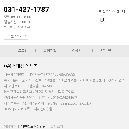
031-427-1787
스매싱스포츠 인스타
평일 09:00~18:00
점심시간 12:00~13:00
토, 일, 공휴일 휴무
1:1문의하기
로그인
|
회원가입
|
이용안내
|
PC버전
(주)스매싱스포츠
대표자 : 이철희 사업자등록번호 : 123-86-38685
주소 : 본사 - 군포시 고산로 148번길 17 IT밸리 A동 1901호 / 물류센터 - 경기도 군포
시 고산로166, SK벤티움 104-506
통신판매업신고번호 : 제 2013-경기군포-0179 호
건강기능식품판매업신고번호 : 제2016-0342446호
개인보호관리책임자 : 관리자(help@smashingsports.co.kr)
HOSTING BY (주)코리아센터닷컴
이용약관
|
개인정보처리방침
|
회사소개