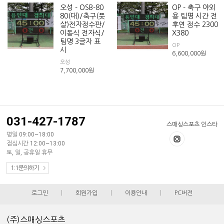
오성 - OSB-80
OP - 축구 야외
80(대)/축구(풋
용 팀명 시간 전
살)전자점수판/
후연 점수 2300
이동식 전자식/
X380
팀명 3글자 표
OP
시
6,600,000
원
오성
7,700,000
원
031-427-1787
스매싱스포츠 인스타
평일 09:00~18:00
점심시간 12:00~13:00
토, 일, 공휴일 휴무
1:1문의하기
로그인
|
회원가입
|
이용안내
|
PC버전
(주)스매싱스포츠