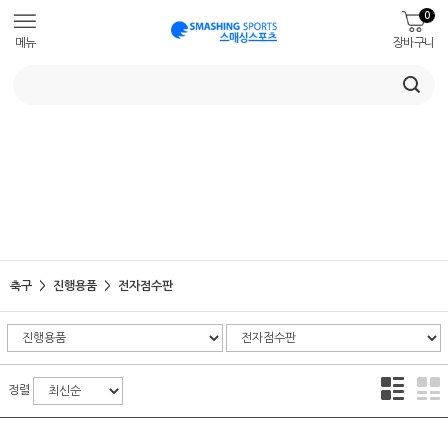
0
메뉴
장바구니
축구
진행용품
전자점수판
정렬